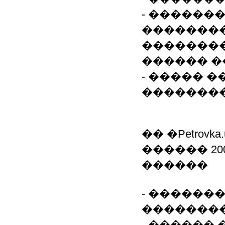
- ������
��������
��������
������ �
- ����� 
��������
�� �Petrov
������ 20
������
- ������
�������
- ������