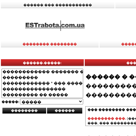
������ ��� �����������
�������� ��������
����
������.�����:
���
������ � 
���������
���������
�����:
��� �������� ���
�������� ���.
(��
���, ��� ��������