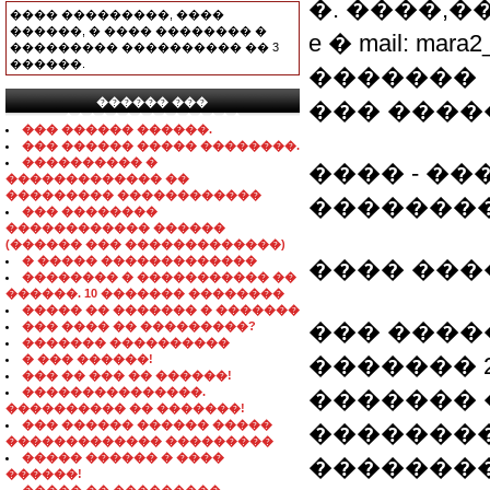
�. ����,����
���� ���������, ����
������, � ���� �������� �
e � mail: mara2
��������� ���������� �� 3
������.
�������
������ ���
��� ������
���������������
��� ������ ������.
��� ������ ����� ��������.
���������� �
���� - �
������������� ��
��������� ������������
��������
��� ��������
������������ ������
(������ ��� �������������)
� ����� �������������
���� ���
�������� � ����������� ��
������. 10 ������� ��������
����� �� ������� � �������
��� ���
��� ���� �� ���������?
������� ����������
� ��� ������!
������� 2
��� �� ��� �� ������!
���������������.
������� 
���������� �� �������!
��� ������ ������ �����
��������
������������� ���������
����� ������ � ����
��������
������!