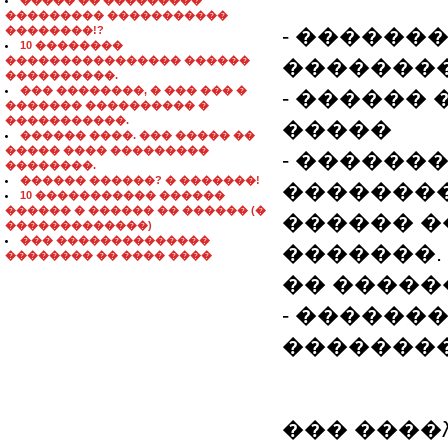
����� �� ���������
��������� �����������
��������!?
- ������
10 ��������
���������������� ������
�������
����������.
��� ��������, � ��� ��� �
- ������
������� ���������� �
�����������.
�����
������ ����. ��� ����� ��
����� ���� ���������
- ������
��������.
������ ������? � �������!
��������
10 ����������� ������
������ � ������ �� ������ (�
������ �
�������������)
��� ��������������
�������.
�������� �� ���� ����
�� �����
- ������
��������
��� ����