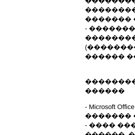
�������
��������
������� 
- ������
�������
(�������
������ �
��������
������
- Microsoft Offic
�������
- ���� �
������, 