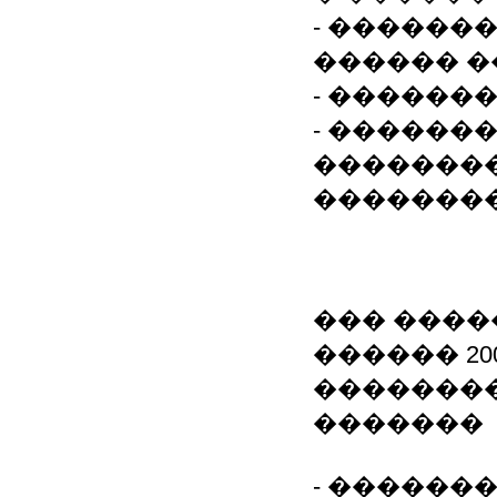
- ������
������ 
- ������
- ������
��������
�������
��� ���
������ 200
��������
�������
- ������