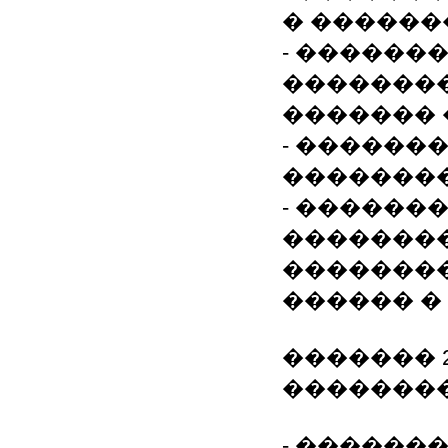
� ������
- ������
�������
������� 
- ������
��������
- ������
��������
��������
������ �
������� 20
��������
- ������