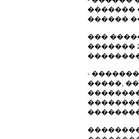
������� 
������ �
��� ���
������� 2
��������
- ������
�����, �
��������
�������
��������
�������