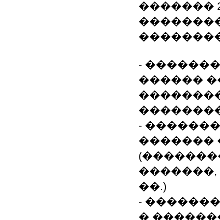
������� 20
��������
��������
- ������
������ �
��������
�������
- ������
������� 
(�������
�������,
��.)
- ������
� �����