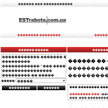
������ ��� �����������
�������� ��������
�����
������.�����:
�������
������ ��
���������
���������
�����:
��� �������� ���
�������� ���.
(��
���, ��� ��������