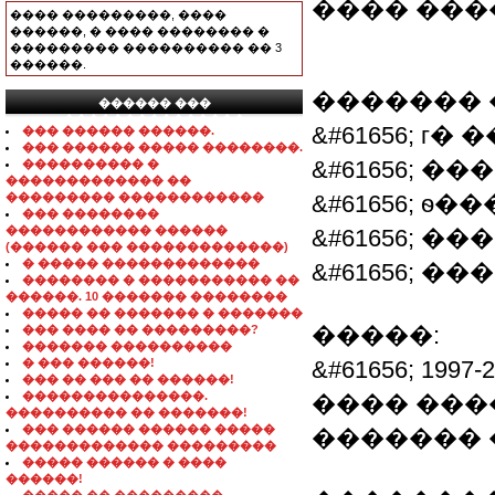
���� ���
���� ���������, ����
������, � ���� �������� �
��������� ���������� �� 3
������.
������� 
������ ���
���������������
&#61656; г�
��� ������ ������.
��� ������ ����� ��������.
&#61656; 
���������� �
������������� ��
��������� ������������
&#61656; 
��� ��������
������������ ������
&#61656; 
(������ ��� �������������)
� ����� �������������
&#61656; ���.: 
�������� � ����������� ��
������. 10 ������� ��������
����� �� ������� � �������
�����:
��� ���� �� ���������?
������� ����������
� ��� ������!
&#61656; 1
��� �� ��� �� ������!
���������������.
���� ���
���������� �� �������!
��� ������ ������ �����
�������
������������� ���������
����� ������ � ����
������!