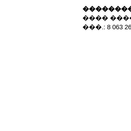
��������
���� ���
���.: 8 063 260