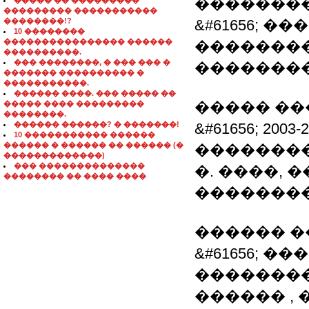
��������
����� �� ���������
��������� �����������
��������!?
&#61656; 
10 ��������
���������������� ������
�������
����������.
��� ��������, � ��� ��� �
�������
������� ���������� �
�����������.
������ ����. ��� ����� ��
����� ��
����� ���� ���������
��������.
������ ������? � �������!
&#61656; 20
10 ����������� ������
������ � ������ �� ������ (�
��������
�������������)
��� ��������������
�. ����,
�������� �� ���� ����
��������
������ �
&#61656; 
��������
������ , 