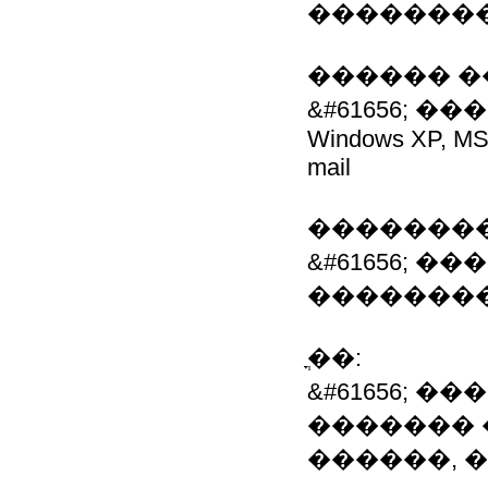
�������
������ �
&#61656; 
Windows XP, MS 
mail
��������
&#61656; �
��������
ֳ��:
&#61656; 
������� 
������, �