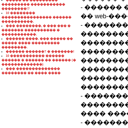
����� �� ���������
��������� �����������
- ������
��������!?
10 ��������
�� web-��
���������������� ������
����������.
- ������
��� ��������, � ��� ��� �
������� ���������� �
��������
�����������.
������ ����. ��� ����� ��
�������
����� ���� ���������
��������.
�������
������ ������? � �������!
10 ����������� ������
��������
������ � ������ �� ������ (�
�������������)
�������
��� ��������������
�������� �� ���� ����
��������
��������
- ������
�������
���� ���
- ������