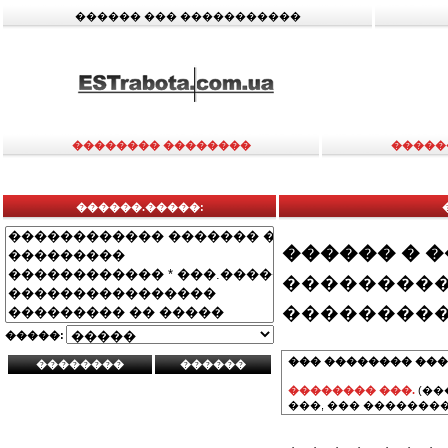
������ ��� �����������
�������� ��������
�����
������.�����:
������ � 
���������
���������
�����:
��� �������� ���
�������� ���.
(��
���, ��� ��������