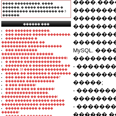
����.����
���� ���������, ����
������, � ���� �������� �
����������
��������� ���������� �� 3
������.
��������
������ ���
��������
���������������
��� ������ ������.
���������
��� ������ ����� ��������.
���������� �
��������
������������� ��
��������� ������������
MySQL. �
��� ��������
������������ ������
��������
(������ ��� �������������)
� ����� �������������
- ������
�������� � ����������� ��
������. 10 ������� ��������
��������
����� �� ������� � �������
��� ���� �� ���������?
�����;
������� ����������
� ��� ������!
��� �� ��� �� ������!
- ������
���������������.
���������� �� �������!
��������
��� ������ ������ �����
������������� ���������
- ������
����� ������ � ����
������!
������ �