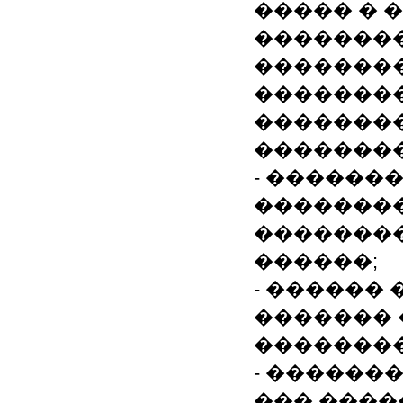
����� � 
��������
��������
��������
��������
��������
- ������
��������
�������
������;
- ������
������� 
��������
- ������
��� ����