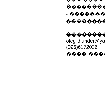
��������
- ��������
�������� �� h
��������
oleg-thunder@ya
(096)6172036
���� ���