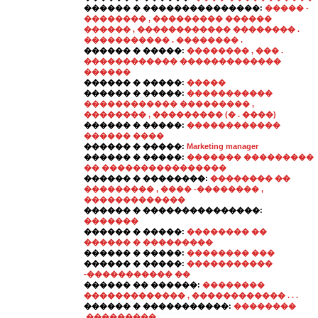
������ � ���������������:
����� -
�������� , ��������� ������
������ , ������������ �������� .
����������� . �������� .
������ � �����:
�������� , ��� .
������������ �������������
������
������ � �����:
�����
������ � �����:
�����������
������������ ��������� ,
�������� , ��������� (� . ����)
������ � �����:
������������
������ ����
������ � �����:
Marketing manager
������ � �����:
������� ���������
�� ����������������
������ � ��������:
�������� ��
��������� , ���� -�������� ,
�������������
������ � ���������������:
�������
������ � �����:
�������� ��
������ � ���������
������ � �����:
�������� ���
������ � �����:
�����������
-����������� ��
������ �� ������:
��������
������������� , ������������ . . .
������ � �����������:
��������
,���������