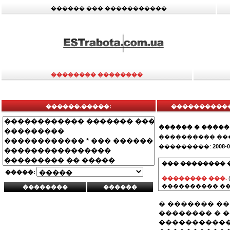
������ ��� �����������
�������� ��������
������.�����:
����������� 
������ � �����
���������� ��
���������:
2008-0
��� �������� 
�����:
�������� ���.
���������� ��
� ������� �
�������� � ��
�����������