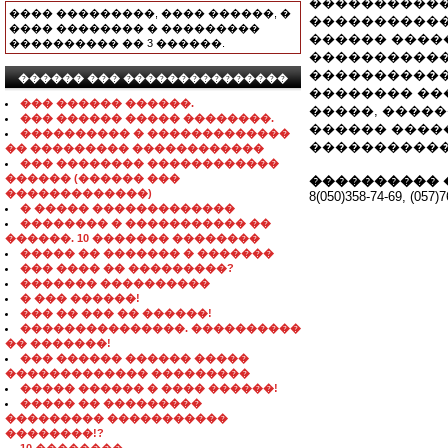
������������
���� ���������, ���� ������, �
�����������
���� �������� � ���������
������ ����
���������� �� 3 ������.
�����������
�����������,
������ ��� ���������������
�������� ��
��� ������ ������.
�����, �����
��� ������ ����� ��������.
������ ������
���������� � �������������
�����������
�� ��������� ������������
��� �������� ������������
������ (������ ���
���������� 
�������������)
8(050)358-74-69, (057)7
� ����� �������������
�������� � ����������� ��
������. 10 ������� ��������
����� �� ������� � �������
��� ���� �� ���������?
������� ����������
� ��� ������!
��� �� ��� �� ������!
���������������. ����������
�� �������!
��� ������ ������ �����
������������� ���������
����� ������ � ���� ������!
����� �� ���������
��������� �����������
��������!?