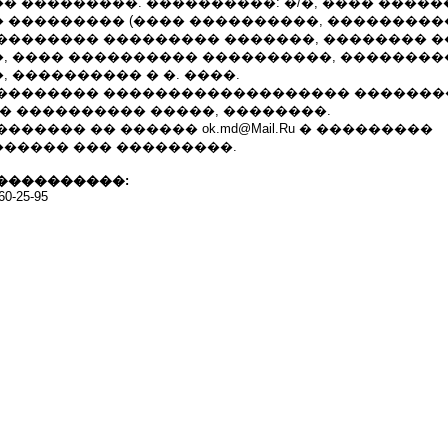
 ���������. ����������: �/�, ���� �����
 ��������� (���� ����������, ����������
�������� ��������� �������, �������� �
, ���� ���������� ����������, �������
 ���������� � �. ����.
�������� ������������������� �������
� ���������� �����, ��������.
����� �� ������ ok.md@Mail.Ru � ���������
����� ��� ���������.
����������:
60-25-95