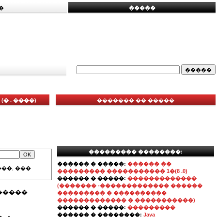
�
�����
 . ����)
������� �� �����
��������� ��������:
������ � �����:
������ ��
��, ���
��������� ����������� 1�(8 .0)
������ � �����:
�������������
(������� -������������� ������
�����
��������� � ����������
������������� � �����������)
������ � �����:
���������
������ � ��������:
Java