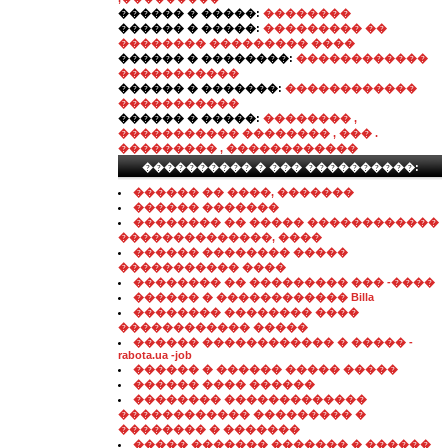
������ � �����:
��������
������ � �����:
��������� ��
�������� ��������� ����
������ � ��������:
������������
�����������
������ � �������:
������������
�����������
������ � �����:
�������� ,
����������� �������� , ��� .
��������� , ������������
���������� � ��� ����������:
������ �� ����, �������
������ �������
�������� �� ����� ������������
��������������, ����
������ �������� �����
����������� ����
�������� �� ��������� ��� -����
������ � ������������ Billa
�������� �������� ����
������������ �����
������ ������������ � ����� -
rabota.ua -job
������ � ������ ����� �����
������ ���� ������
�������� �������������
������������ ��������� �
�������� � �������
����� ������� ������� � ������