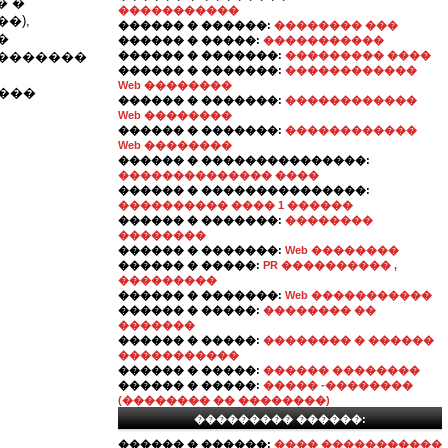
� �
�����������
�),
������ � ������:
�������� ���
�
������ � �����:
�����������
��������
������ � �������:
��������� ����
������ � �������:
������������
Web ��������
���
������ � �������:
������������
Web ��������
������ � �������:
������������
Web ��������
������ � ���������������:
�������������� ����
������ � ���������������:
���������� ���� 1 ������
������ � �������:
��������
��������
������ � �������:
Web ��������
������ � �����:
PR ���������� ,
���������
������ � �������:
Web �����������
������ � �����:
�������� ��
�������
������ � �����:
�������� � ������
�����������
������ � �����:
������ ��������
������ � �����:
����� -��������
(�������� �� ��������)
��������� ������:
������ � ������:
���� �����������