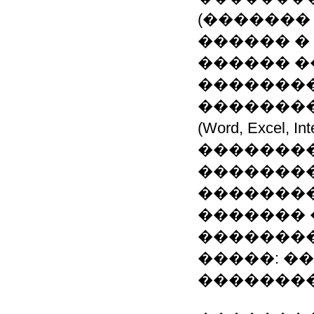
(�������
������ �
������ 
��������
�������
(Word, Excel,
��������
��������
��������
�������
�������
�����: �
�������� 