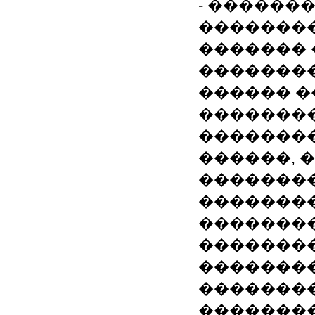
- ������
��������
������� 
��������
������ �
��������
��������
������, 
��������
��������
�������
�������
�������
��������
��������