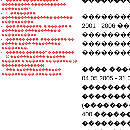
��������
����� �� ���������
��������� �����������
��������!?
10 ��������
�������
���������������� ������
����������.
2001 - 20
��� ��������, � ��� ��� �
������� ���������� �
�������
�����������.
������ ����. ��� ����� ��
�������
����� ���� ���������
��������.
��������
������ ������? � �������!
10 ����������� ������
������ � ������ �� ������ (�
�������������)
���� ���
��� ��������������
�������� �� ���� ����
04.05.2005 
��������
��������
(�������
400 �����
��������