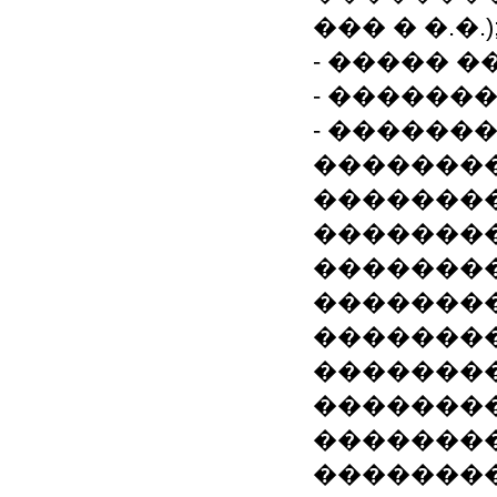
��� � �.�.)
- ����� 
- �������
- ������
��������
��������
��������
�������
�������
��������
��������
��������
�������
��������