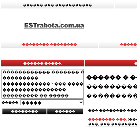
������ ��� �����������
�������� ��������
�����
������.�����:
������ � 
���������
���������
�����:
��� �������� ���
�������� ���.
(��
���, ��� ��������