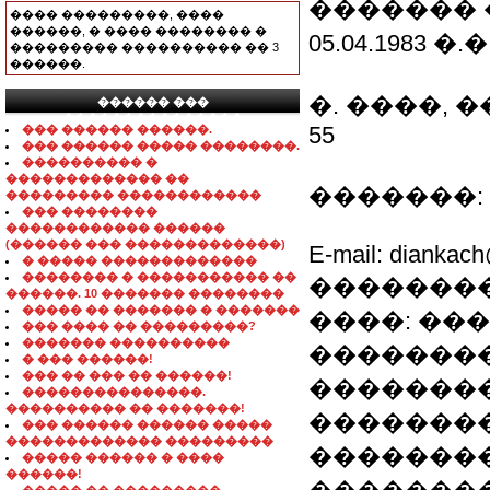
������� 
���� ���������, ����
������, � ���� �������� �
05.04.1983 �.�
��������� ���������� �� 3
������.
�. ����, �
������ ���
���������������
55
��� ������ ������.
��� ������ ����� ��������.
���������� �
������������� ��
�������: 8-0
��������� ������������
��� ��������
������������ ������
(������ ��� �������������)
E-mail: diankac
� ����� �������������
�������� � ����������� ��
��������
������. 10 ������� ��������
����� �� ������� � �������
����: ��
��� ���� �� ���������?
������� ����������
��������
� ��� ������!
��� �� ��� �� ������!
��������
���������������.
���������� �� �������!
�������
��� ������ ������ �����
������������� ���������
��������
����� ������ � ����
������!