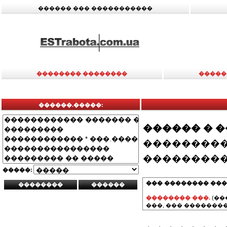
������ ��� �����������
�������� ��������
�����
������.�����:
������ � 
���������
���������
�����:
��� �������� ���
�������� ���.
(��
���, ��� ��������