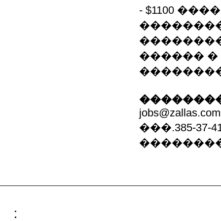
- $1100 �
�������
��������
������ �
�������� �
��������
jobs@zallas.com
���.385-37-4
��������