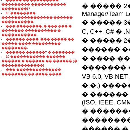
����� �� ���������
� ����� 2�
��������� �����������
��������!?
Manager/Team L
10 ��������
���������������� ������
� ����� 3
����������.
��� ��������, � ��� ��� �
C, C++, C# � .
������� ���������� �
�����������.
� ����� 2
������ ����. ��� ����� ��
����� ���� ���������
������ ���
��������.
������ ������? � �������!
10 ����������� ������
� ���� �
������ � ������ �� ������ (�
�������������)
������� 
��� ��������������
�������� �� ���� ����
VB 6.0, VB.NET,
�.�.) ��
� ������
(ISO, IEEE, CM
� ������
��������
������ �