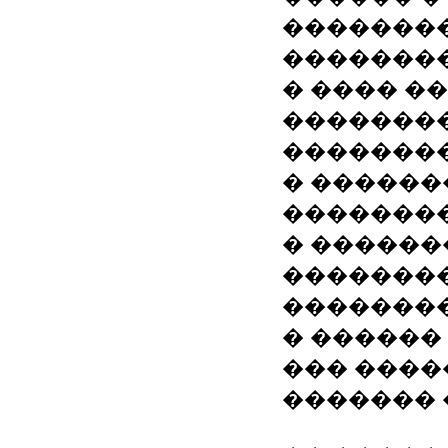
�������
��������
� ���� ��
�������
��������
� ������
�������
� ������
�������
�������
� ������
��� ����
������� 