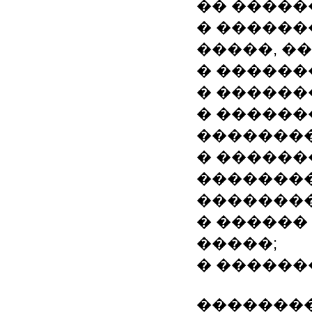
�� �����
� ������
�����, �
� ������
� ������
� �����
��������
� �����
��������
��������
� ������
�����;
� ������
��������