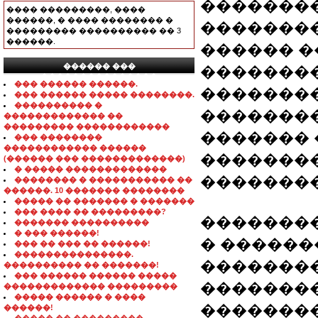
�������� Z
���� ���������, ����
������, � ���� �������� �
��������
��������� ���������� �� 3
������.
������ �
������ ���
��������
���������������
��� ������ ������.
��������
��� ������ ����� ��������.
���������� �
��������
������������� ��
��������� ������������
�������
��� ��������
������������ ������
�������
(������ ��� �������������)
� ����� �������������
��������
�������� � ����������� ��
������. 10 ������� ��������
����� �� ������� � �������
��� ���� �� ���������?
��������
������� ����������
� ��� ������!
� ������
��� �� ��� �� ������!
���������������.
�������
���������� �� �������!
��� ������ ������ �����
�������
������������� ���������
����� ������ � ����
���������
������!