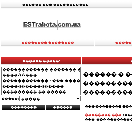
������ ��� �����������
�������� ��������
�����
������.�����:
������ � 
���������
���������
�����:
��� �������� ���
�������� ���.
(��
���, ��� ��������