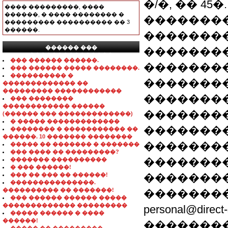
�/�, �� 45
���� ���������, ����
������, � ���� �������� �
��������
��������� ���������� �� 3
������.
���������
������ ���
��������
���������������
��� ������ ������.
��������
��� ������ ����� ��������.
���������� �
�������
������������� ��
��������� ������������
��������
��� ��������
������������ ������
�������
(������ ��� �������������)
� ����� �������������
�������
�������� � ����������� ��
������. 10 ������� ��������
�������
����� �� ������� � �������
��� ���� �� ���������?
�������
������� ����������
� ��� ������!
��� �� ��� �� ������!
���������
���������������.
���������� �� �������!
��������
��� ������ ������ �����
������������� ���������
personal@dir
����� ������ � ����
������!
��������