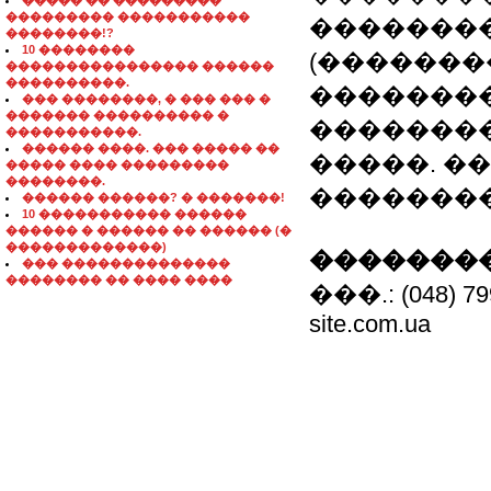
����� �� ���������
��������� �����������
����������
��������!?
10 ��������
(�������
���������������� ������
����������.
�������
��� ��������, � ��� ��� �
������� ���������� �
��������
�����������.
������ ����. ��� ����� ��
�����. �
����� ���� ���������
��������.
��������
������ ������? � �������!
10 ����������� ������
������ � ������ �� ������ (�
�������������)
��������
��� ��������������
�������� �� ���� ����
���.: (048) 799
site.com.ua