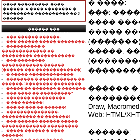
� ����:
���� ���������, ����
������, � ���� �������� �
���: ���
��������� ���������� �� 3
������.
���� ����
������ ���
����� ��
���������������
��� ������ ������.
(�������)
��� ������ ����� ��������.
���������� �
�����: �
������������� ��
��������� ������������
(�������
��� ��������
������������ ������
��������
(������ ��� �������������)
� ����� �������������
�������� � ����������� ��
������. 10 ������� ��������
������ �
����� �� ������� � �������
��� ���� �� ���������?
����������
������� ����������
� ��� ������!
Draw, Macromedi
��� �� ��� �� ������!
���������������.
Web: HTML/XHTM
���������� �� �������!
��� ������ ������ �����
������������� ���������
������:
����� ������ � ����
������!