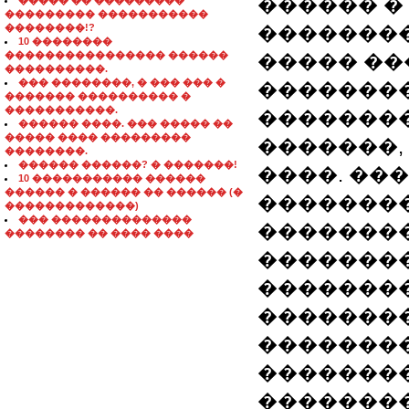
������ �
����� �� ���������
��������� �����������
��������!?
�������
10 ��������
���������������� ������
����� ��
����������.
��� ��������, � ��� ��� �
��������
������� ���������� �
�����������.
��������
������ ����. ��� ����� ��
����� ���� ���������
�������, 
��������.
������ ������? � �������!
����. ��
10 ����������� ������
������ � ������ �� ������ (�
�������
�������������)
��� ��������������
��������
�������� �� ���� ����
��������
��������
��������
�������
��������
�������� 