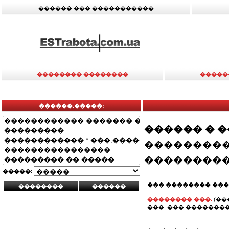
������ ��� �����������
�������� ��������
�����
������.�����:
������ � 
���������
���������
�����:
��� �������� ���
�������� ���.
(��
���, ��� ��������