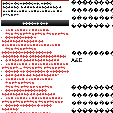
��������
���� ���������, ����
������, � ���� �������� �
�������
��������� ���������� �� 3
������.
�������
������ ���
������� 
���������������
��� ������ ������.
��� ������ ����� ��������.
���������� �
������������� ��
��������� ������������
��� ��������
��������
������������ ������
(������ ��� �������������)
A&D
� ����� �������������
�������� � ����������� ��
������. 10 ������� ��������
����� �� ������� � �������
��� ���� �� ���������?
������� ����������
� ��� ������!
��������
��� �� ��� �� ������!
���������������.
��������
���������� �� �������!
��� ������ ������ �����
�������
������������� ���������
����� ������ � ����
�������
������!