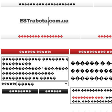
������ ��� �����������
�������� ��������
�����
������.�����:
���������� ��
������ � 
���������
���������
�����:
��� �������� ���
�������� ���.
(��
���, ��� ��������