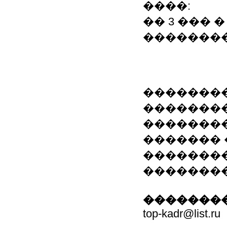
����:
�� 3 ��� 
��������
�������
��������
�������
������� 
��������
�������
��������
top-kadr@list.ru