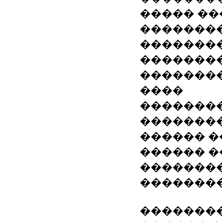
����� ��
��������
��������
�������
�������
����
��������
�������
������ �
������ 
��������
�������
�������