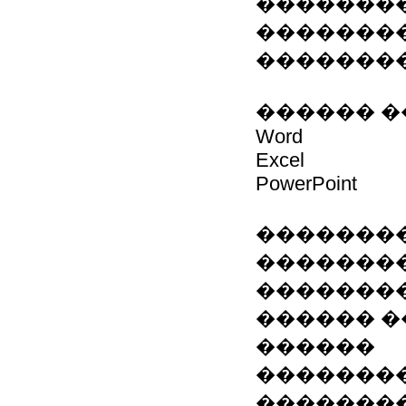
��������
�������
�������
������ �
Word
Excel
PowerPoint
��������
��������
�������
������ �
������
��������
�������