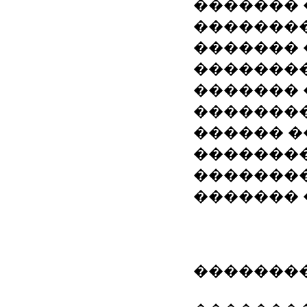
�������
�������
������� 
�������
������� 
��������
������ 
�������
��������
������� 
��������