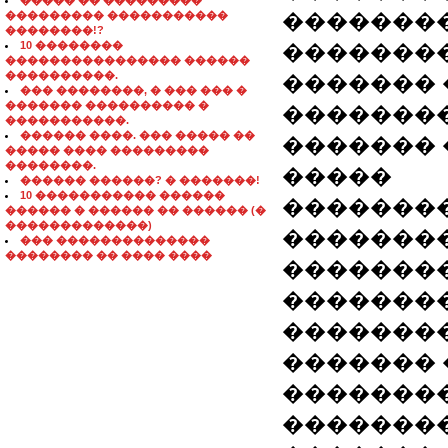
����� �� ���������
��������� �����������
��������
��������!?
10 ��������
��������
���������������� ������
����������.
�������
��� ��������, � ��� ��� �
������� ���������� �
�������
�����������.
������ ����. ��� ����� ��
������� 
����� ���� ���������
��������.
�����
������ ������? � �������!
10 ����������� ������
�������
������ � ������ �� ������ (�
�������������)
�������
��� ��������������
�������� �� ���� ����
��������
��������
�������
������� 
��������
�������