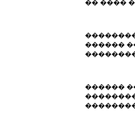
�� ���� 
��������
������ �
�������
������ �
��������
�������