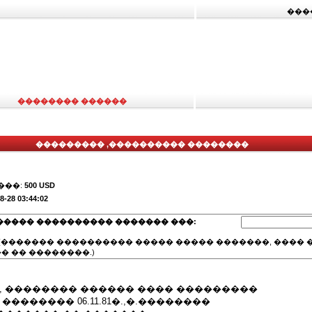
���
�������� ������
��������� ,���������� ��������
���:
500 USD
8-28 03:44:02
����� ���������� ������� ���:
(������� ���������� ����� ����� �������, ���� �
� �� ��������.)
, �������� ������ ���� ���������
�������� 06.11.81�.,�.��������