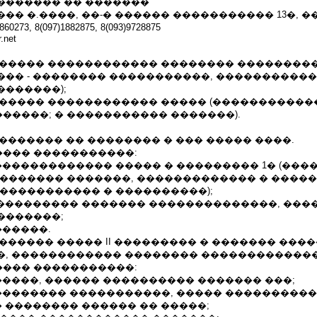
������� �� �������
� �.����, ��-� ������ ����������� 13�, ��.
73, 8(097)1882875, 8(093)9728875
.net
. �������� ������������ �������� ��������
��� - �������� �����������, �����������
�������);
. �������� ������������ ����� (�����������
�����; � ����������� �������).
 ���������� �� �������� � ��� ����� ����.
��� �����������:
������������� ����� � ��������� 1� (����
�������� �������, ������������� � ����
����������� � ����������);
 ���������� ������� ��������������, ���
�������;
������.
 ��������� ����� II ��������� � ������� ���
�, ������������ �������� �������������
��� �����������:
�����, ������ ���������� ������� ���;
��������� �����������, ����� ����������
� �������� ������ �� �����;