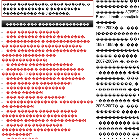
�������� ��
���� ���������, ���� ������, �
�������� ����
���� �������� � ���������
������� 8(095)28602
���������� �� 3 ������.
E-mail Linnik_anna@ukr
�����
������ ��� ���������������
1999-2003�.�
��� ������ ������.
(����������
��� ������ ����� ��������.
��������-��
���������� � �������������
1997-1999�.�
�� ��������� ������������
�����������
��� �������� ������������
������ (������ ���
���� ������
�������������)
2007-2009�.�.
� ����� �������������
�����������
�������� � ����������� ��
- ������� ��
������. 10 ������� ��������
�������, ��
����� �� ������� � �������
��� ���� �� ���������?
���������, �
������� ����������
- ������� �
� ��� ������!
���������� 
��� �� ��� �� ������!
- �������� �
���������������. ����������
2005-2007�.�.
�� �������!
��� ������ ������ �����
������-����
������������� ���������
�����������
����� ������ � ���� ������!
- �������� �
����� �� ���������
- ������ ��
��������� �����������
- �������� �
��������!?