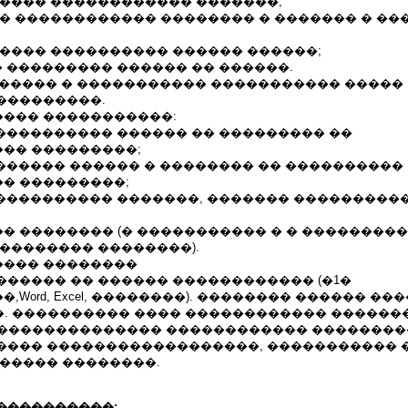
����� ������������ �������;
�� ������������ �������� � ������� � �
����� ���������� ������ ������;
� ��������� ������ �� ������.
. �������� � ����������� ����������� �����
���������.
��� �����������:
 ���������� ������ �� ��������� ��
�� ���������;
������� ������ � �������� �� ����������
� ���������;
������������ �������, ������� ���������
� �������� (� ����������� � � ��������
�������� ��������).
��� ��������
������ �� ������ ������������ (�1�
Word, Excel, ��������). �������� ������ ��
05�. ���������� ���� ������������ ������
� ��������������� ������������ ��������
���� ������������������, ����������� 
������ ��������.
����������: