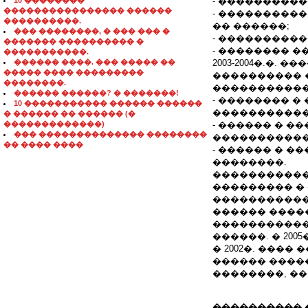
10 ��������
- ���������
���������������� ������
- ���������
����������.
�� ������;
��� ��������, � ��� ��� �
- ���������
������� ���������� �
- �������� �
�����������.
������ ����. ��� ����� ��
2003-2004�.�
����� ���� ���������
���������� 
��������.
�����������
������ ������? � �������!
- �������� �
10 ����������� ������ ������
�����������
� ������ �� ������ (�
�������������)
- ������ � �
��� �������������� ��������
�����������
�� ���� ����
- ������ � 
��������.
�����������
��������� � 
�����������
������ ����
������������,
������. � 20
� 2002�. ���
������ ����
��������, �
���������� 