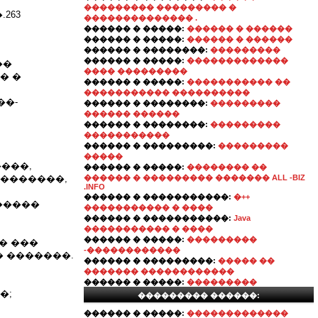
��������� ��������� �
263
�������������� .
������ � �����:
������ � ������
������ � �����:
������ � ������
������ � ��������:
���������
������ � �����:
�������������
��
���� ���������
� �
������ � �����:
����������� ��
����������� ����������
��-
������ � ��������:
���������
������ ������
������ � ��������:
���������
�����������
������ � ���������:
���������
�����
���,
������ � �����:
�������� ��
��������,
������ � ��������� ������� ALL -BIZ
.INFO
������ � �����������:
�++
�����
����������� � ����
������ � �����������:
Java
����������� � ����
������ � �����:
���������
�� ���
-������������
 �������.
������ � ���������:
����� ��
������� ������������
������ � �����:
���������
�;
��������� ������:
������ � �����:
�������������