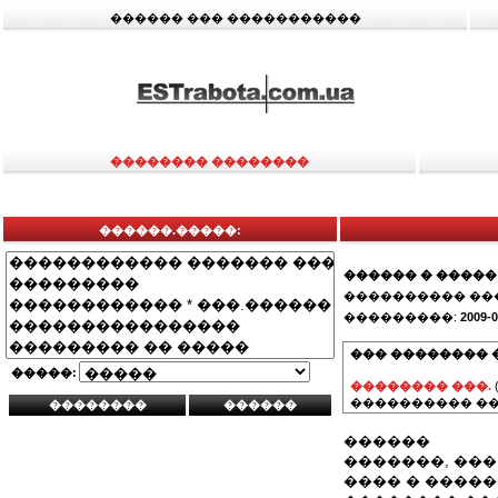
������ ��� �����������
�������� ��������
������.�����:
������ � �����
���������� ��
���������:
2009-0
��� �������� 
�����:
�������� ���.
���������� ��
������
�������, ���
���� � ����� 