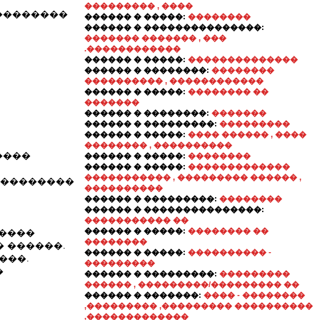
��������� , ����
���������
������ � �����:
��������
������ � ���������������:
������� ������� , ���
.������������
������ � �����:
��������������
������ � ��������:
��������
���������� , ������������
������ � �����:
�������� ��
�������
������ � ��������:
�������
������ � ���������:
���������
������ � �����:
���� ������ , ����
�������� , ����������
����
������ � �����:
��������
������ � �����:
�������������
����������� , ��������� ������ ,
���������
����������
������ � ���������:
��������
������ � ���������������:
����������� ��
������ � �����:
�������� ��
�����
��������
� ������.
������ � �����:
���������� -
���.
���������
�
������ � ���������:
���������
������ , ���������/��������� ��
������ � �������:
���� - ��������
,��������� ,��������� ����������
,�������������