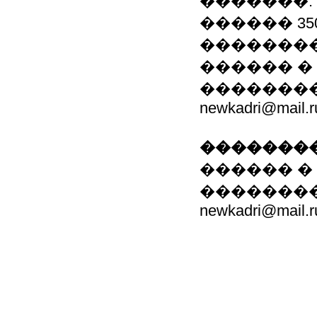
�������:
������ 35
�������
������ �
���������
newkadri@mail.r
��������
������ �
���������
newkadri@mail.r