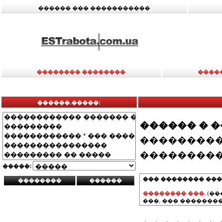
������ ��� �����������
�������� ��������
����
������.�����:
������ � 
���������
���������
�����:
��� �������� ���
�������� ���.
(��
���, ��� ��������