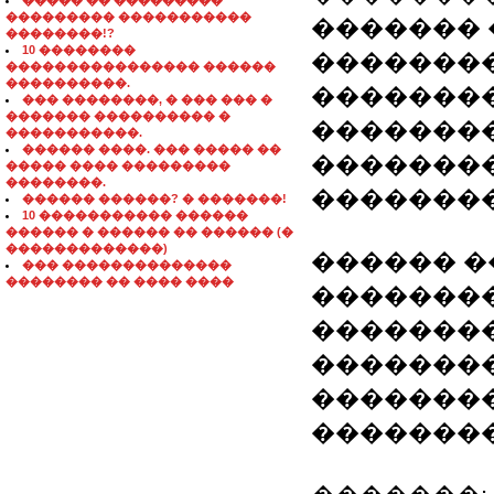
����� �� ���������
��������� �����������
������� 
��������!?
10 ��������
�������
���������������� ������
����������.
���������
��� ��������, � ��� ��� �
������� ���������� �
��������
�����������.
������ ����. ��� ����� ��
��������
����� ���� ���������
��������.
��������
������ ������? � �������!
10 ����������� ������
������ � ������ �� ������ (�
�������������)
������ �
��� ��������������
�������� �� ���� ����
��������
��������
�������
��������
�������