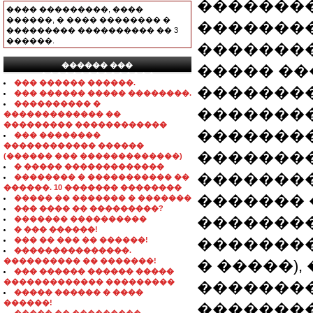
��������
���� ���������, ����
������, � ���� �������� �
�������
��������� ���������� �� 3
������.
��������
������ ���
����� ��
���������������
��� ������ ������.
��������
��� ������ ����� ��������.
���������� �
��������
������������� ��
��������� ������������
��������
��� ��������
������������ ������
��������
(������ ��� �������������)
� ����� �������������
��������
�������� � ����������� ��
������. 10 ������� ��������
������� �
����� �� ������� � �������
��� ���� �� ���������?
��������
������� ����������
� ��� ������!
��� �� ��� �� ������!
��������
���������������.
���������� �� �������!
� �����)
��� ������ ������ �����
������������� ���������
��������
����� ������ � ����
������!
��������