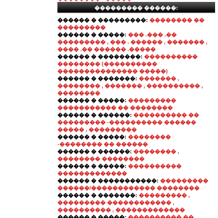
��������� ������:
������ � ���������:
�������� ��
���������
������ � �����:
��� .��� .��
��������� , ��� . ������ , ������� ,
���� .�� ������ .�����
������ � ��������:
����������
�������� (����������
��������������� �����)
������ � �������:
������� ,
�������� , ������� , ���������� ,
��������
������ � �����:
���������
����������� �� ��������
������ � ������:
���������� ��
��������� -���������� ������
����� , ���������
������ � �����:
��������
-�������� �� ������
������ � ������:
�������� ,
�������� ��������
������ � �����:
����������
�������������
������ � �����������:
���������
������/������������ ��������
������ � �������:
��������� ,
��������� ������������ ,
���������� , �������������
������ � �����:
���������� ��