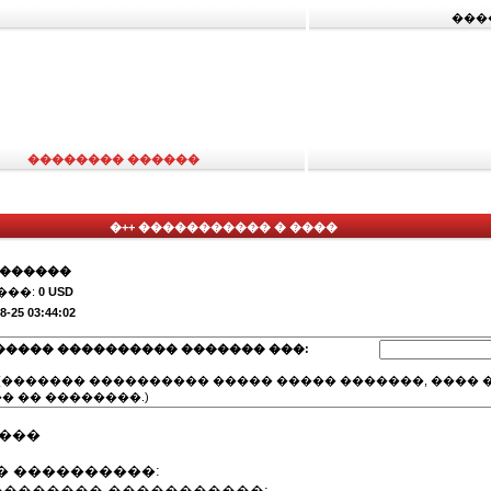
���
�������� ������
�++ ����������� � ����
�������
���:
0 USD
8-25 03:44:02
����� ���������� ������� ���:
(������� ���������� ����� ����� �������, ���� �
� �� ��������.)
����
� ����������:
��������� �����������;