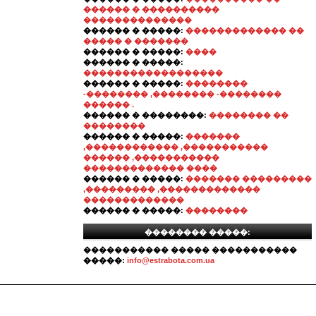
������ � ����������
��������������
������ � �����:
������������� ��
����� � �������
������ � �����:
����
������ � �����:
������������������
������ � �����:
��������
-�������� ,�������� -��������
������ .
������ � ��������:
�������� ��
��������
������ � �����:
�������
,������������ ,�����������
������ ,�����������
������������� ����
������ � �����:
������� ���������
,��������� ,�������������
�������������
������ � �����:
��������
�������� �����:
����������� ����� �����������
�����:
info@estrabota.com.ua