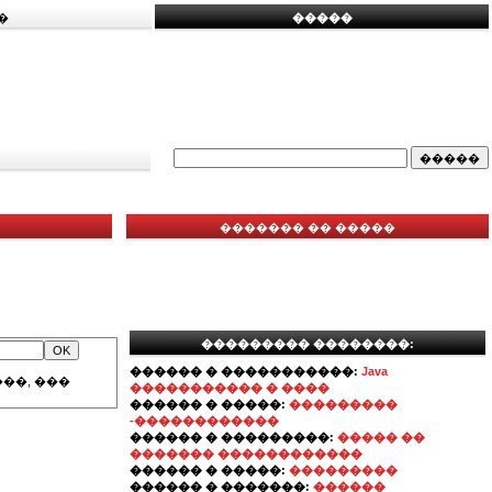
�
�����
������� �� �����
��������� ��������:
������ � �����������:
Java
��, ���
����������� � ����
������ � �����:
���������
-������������
������ � ���������:
����� ��
������� ������������
������ � �����:
���������
������ � �������:
������