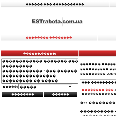
������ ��� �����������
�������� ��������
������.�����:
������ � ����
���������� ��
���������:
2009-0
��� �������� 
�����:
�������� ���.
���������� ��
�++ �������
���������� 
- ������ ��