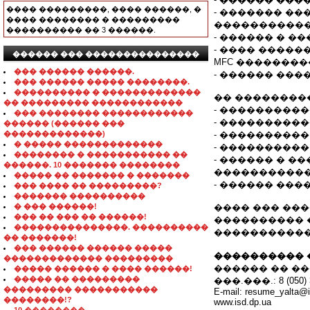
���� ���������, ���� ������, �
- ������� �
���� �������� � ���������
�����������
���������� �� 3 ������.
- ������ � ���
- ���� ������
������ ��� ���������������
MFC ��������
��� ������ ������.
- ������ ������
��� ������ ����� ��������.
���������� � �������������
�� ��������
�� ��������� ������������
- ���������
��� �������� ������������
- ���������
������ (������ ���
�������������)
- ����������
� ����� �������������
- ����������
�������� � ����������� ��
- ������ � 
������. 10 ������� ��������
�����������
����� �� ������� � �������
- ������ ���
��� ���� �� ���������?
������� ����������
� ��� ������!
���� ��� ��
��� �� ��� �� ������!
���������� 
���������������. ����������
�����������
�� �������!
��� ������ ������ �����
���������� 
������������� ���������
������ �� �
����� ������ � ���� ������!
����� �� ���������
���.���.: 8 (050) 3
��������� �����������
E-mail: resume_yalta@i
��������!?
www.isd.dp.ua