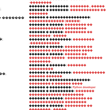
-��������
������ � �������:
������� , �����
;
������ � �������:
����������� ��
�������
 � �������
������ � ���������������:
������������� (�����)
������ � �����:
�������� ��
������������� ��������
������ � �����:
�������� ��
�������� - �����
�;
������ � ��������:
��������
-�����������
������ � �����:
�������� ��
�������� ����������� ����
������ � �����:
������ ��
�������� ����� - �������������
�������� .
������ � ������:
�������
���������
������ � ��������:
������������
��,
������ ������
������ � ���������������:
�������� � ������ ����
������ � ��������:
Python developer
������ � ���������:
�������
������������ ��������
������ � �����:
�������� ��
������������� ��������
������ � �����:
�������� ��
�������� - �����