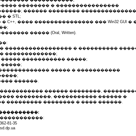
������ �������� � ����������������
�����; ������ �������� ��������������
� � STL;
 � C++, ���� ��������������� ��� Win32 GUI �
��;
����� ����� (Oral, Written).
��:
�� ����������������� � ���������� ����
�� �������������;
 ����� ����������� �����;
 �����;
��������������� ����� � �����������
����;
���� ������.
������������ ������ ��������, ��������
���� ���������, ����������� ������ �
� ��������� �������� � ���� ������.
����������:
������������:
62-81-35
sd.dp.ua