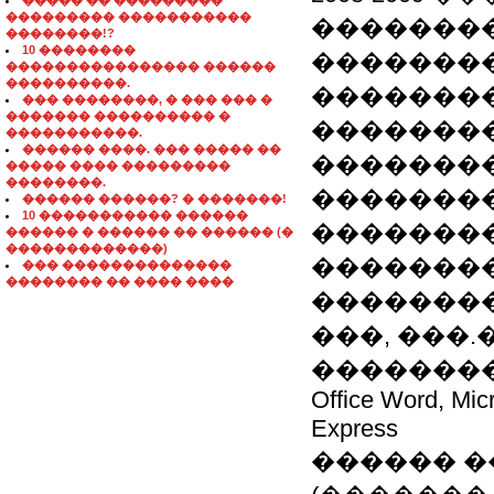
����� �� ���������
��������� �����������
��������
��������!?
10 ��������
��������
���������������� ������
����������.
��������
��� ��������, � ��� ��� �
������� ���������� �
��������
�����������.
������ ����. ��� ����� ��
�������
����� ���� ���������
��������.
��������
������ ������? � �������!
10 ����������� ������
�������
������ � ������ �� ������ (�
�������������)
��������
��� ��������������
�������� �� ���� ����
��������
���, ���
�������� �
Office Word, Micr
Express
������ �