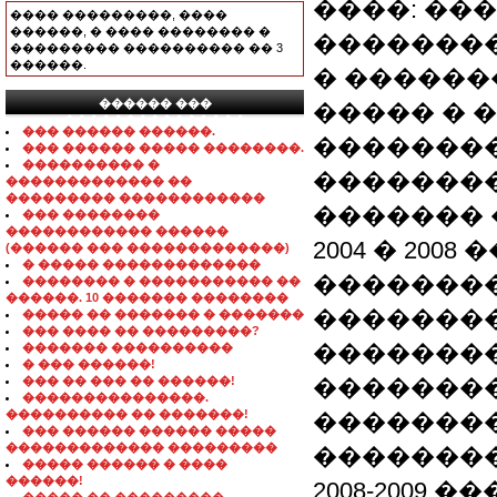
����: ��
���� ���������, ����
������, � ���� �������� �
��������
��������� ���������� �� 3
������.
� ������
������ ���
����� � 
���������������
��� ������ ������.
���������
��� ������ ����� ��������.
���������� �
��������
������������� ��
��������� ������������
������� 
��� ��������
������������ ������
2004 � 20
(������ ��� �������������)
� ����� �������������
�������
�������� � ����������� ��
������. 10 ������� ��������
��������
����� �� ������� � �������
��� ���� �� ���������?
��������
������� ����������
� ��� ������!
��� �� ��� �� ������!
�������
���������������.
���������� �� �������!
��������
��� ������ ������ �����
������������� ���������
�������
����� ������ � ����
������!
2008-2009