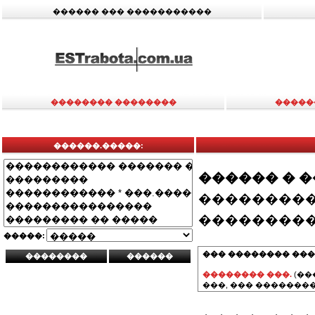
������ ��� �����������
�������� ��������
�����
������.�����:
������ � 
���������
���������
�����:
��� �������� ���
�������� ���.
(��
���, ��� ��������