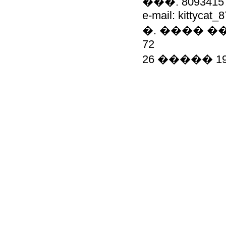
���. 8093415
e-mail: kittycat_
�. ���� �
72
26 ����� 1