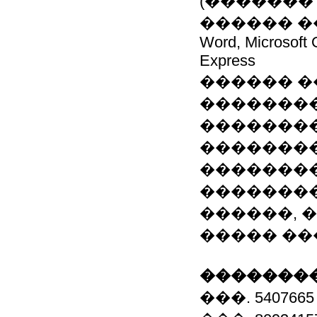
(�������
������ ����
Word, Microsoft O
Express
������ �
�������
�������
��������
��������
��������
������, 
����� ��
��������
���. 5407665