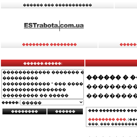
������ ��� �����������
�������� ��������
�����
������.�����:
������ � 
���������
���������
�����:
��� �������� ���
�������� ���.
(��
���, ��� ��������