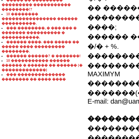
����� �� ���������
��������� �����������
�� �����
��������!?
10 ��������
�������
���������������� ������
����������.
����;
��� ��������, � ��� ��� �
������� ���������� �
������ �
�����������.
������ ����. ��� ����� ��
�/� + %.
����� ���� ���������
��������.
��������
������ ������? � �������!
10 ����������� ������
��������
������ � ������ �� ������ (�
�������������)
MAXIMYM
��� ��������������
�������� �� ���� ����
��������
�������(�):
E-mail: dan@uam
��������
��������
��������