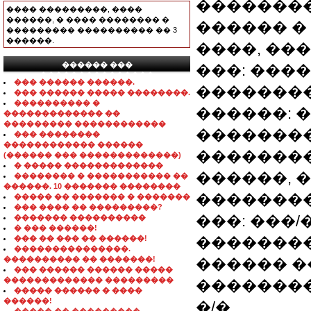
��������
���� ���������, ����
������, � ���� �������� �
������ �
��������� ���������� �� 3
������.
����, ��
������ ���
���: ����
���������������
��� ������ ������.
��������
��� ������ ����� ��������.
���������� �
������: �
������������� ��
��������� ������������
�������
��� ��������
������������ ������
��������
(������ ��� �������������)
� ����� �������������
������, 
�������� � ����������� ��
������. 10 ������� ��������
��������
����� �� ������� � �������
��� ���� �� ���������?
���: ���/�
������� ����������
� ��� ������!
��� �� ��� �� ������!
��������
���������������.
���������� �� �������!
������ �
��� ������ ������ �����
������������� ���������
��������
����� ������ � ����
������!
�/� .