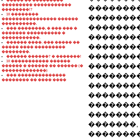
����� �� ���������
��������� �����������
��������
��������!?
10 ��������
��������
���������������� ������
����������.
��������
��� ��������, � ��� ��� �
������� ���������� �
��������
�����������.
������ ����. ��� ����� ��
��������
����� ���� ���������
��������.
��������
������ ������? � �������!
10 ����������� ������
�������
������ � ������ �� ������ (�
�������������)
�������
��� ��������������
�������� �� ���� ����
��������
��������
��������
�������
�������,
��������