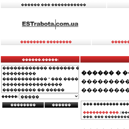
������ ��� �����������
�������� ��������
�����
������.�����:
������ � 
���������
���������
�����:
��� �������� ���
�������� ���.
(��
���, ��� ��������