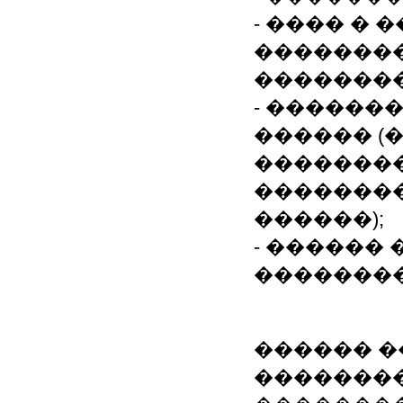
- ���� � 
��������
��������
- ������
������ (
�������
��������
������);
- ������
��������
������ 
�������