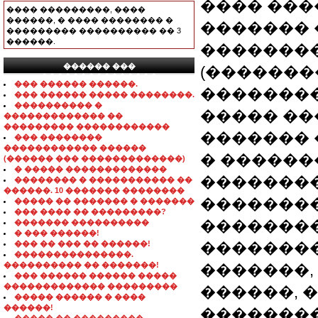
���� �����
���� ���������, ����
������, � ���� �������� �
�������
��������� ���������� �� 3
������.
�������
������ ���
(������
���������������
��� ������ ������.
�������
��� ������ ����� ��������.
���������� �
����� ��
������������� ��
��������� ������������
�������
��� ��������
������������ ������
� ������
(������ ��� �������������)
� ����� �������������
��������
�������� � ����������� ��
������. 10 ������� ��������
�������
����� �� ������� � �������
��� ���� �� ���������?
�������
������� ����������
� ��� ������!
��� �� ��� �� ������!
�������
���������������.
���������� �� �������!
�������,
��� ������ ������ �����
������������� ���������
������, 
����� ������ � ����
������!
�������