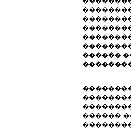
�������
�������
��������
��������
��������
��������
������ �
�������
����������
�������
��������
������-�
�������