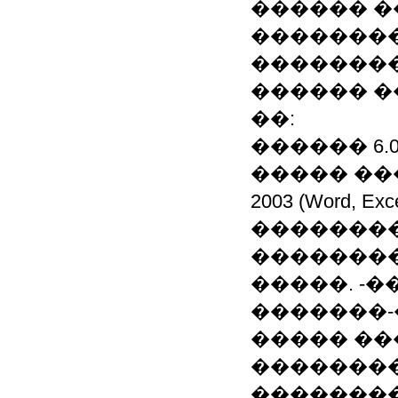
������ �
��������
�������
������ �
��:
������ 6.0
����� ���
2003 (Word, 
��������
�������
�����. -
�������-
����� �
�������
��������