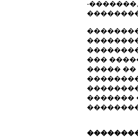
-�������
��������
��������
�������
�������
��� ���
����� ��
�������
��������
������� 
��������
��������