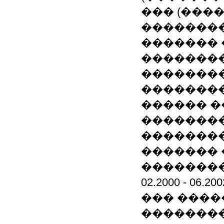
��� (���
�������
������� 
�������
�������
��������
������ �
�������
��������
������� 
�������
02.2000 - 
��� ����
�������