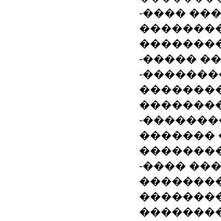
-���� ��
�������
�������
-����� �
-�������
�������
���������
-�������
������� 
�������
-���� ��
�������
��������� 
���������