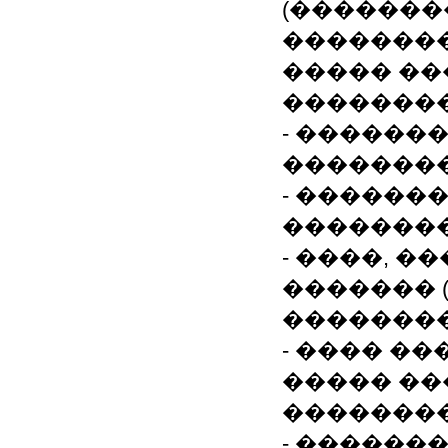
(�������
�������
����� ��
�������
- ������
�������
- ������
�������
- ����, 
������� 
��������
- ���� �
����� ��
�������
- ������