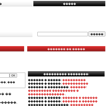
�
�����
������� �� �����
��������� ��������:
������ � �����:
���������
��, ���
������ � �����:
����������
������ � ��������:
������!
��������� ��������� �
�� ��
�������������� .
������ � �����:
������ � ������
������ � �����:
������ � ������
������,
������ � ��������:
���������