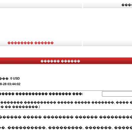
���
�������� ������
������ ������
���:
0 USD
8-28 03:44:02
����� ���������� ������� ���:
(������� ���������� ����� ����� �������, ���� �
� �� ��������.)
������ ����� �������� ������ ��������
. ����������, ���������, �������, ����