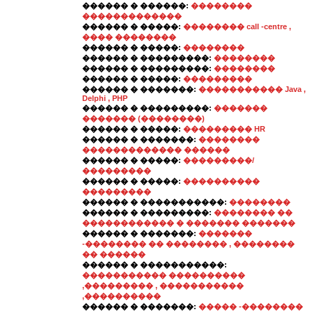
������ � ������:
��������
�������������
������ � �����:
�������� call -centre ,
���� ��������
������ � �����:
��������
������ � ���������:
��������
������ � ���������:
��������
������ � �����:
���������
������ � �������:
����������� Java ,
Delphi , PHP
������ � ���������:
�������
������� (��������)
������ � �����:
��������� HR
������ � �������:
��������
������������� ������
������ � �����:
���������/
���������
������ � �����:
����������
���������
������ � �����������:
��������
������ � ���������:
�������� ��
������������ � ������� �������
������ � �������:
�������
-�������� �� �������� , ��������
�� ������
������ � �����������:
����������� ����������
,��������� , �����������
,����������
������ � �������:
����� -��������