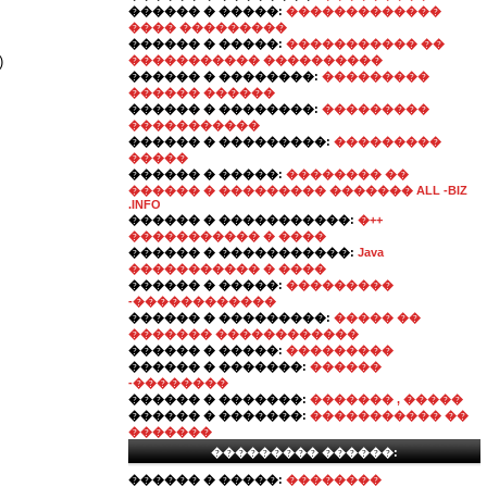
������ � �����:
�������������
���� ���������
������ � �����:
����������� ��
)
����������� ����������
������ � ��������:
���������
������ ������
������ � ��������:
���������
�����������
������ � ���������:
���������
�����
������ � �����:
�������� ��
������ � ��������� ������� ALL -BIZ
.INFO
������ � �����������:
�++
����������� � ����
������ � �����������:
Java
����������� � ����
������ � �����:
���������
-������������
������ � ���������:
����� ��
������� ������������
������ � �����:
���������
������ � �������:
������
-��������
������ � �������:
������� , �����
������ � �������:
����������� ��
�������
��������� ������:
������ � �����:
��������