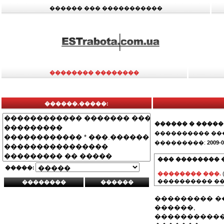
������ ��� �����������
�������� ��������
������.�����:
������ � �����
���������� ��
���������:
2009-0
��� �������� 
�����:
�������� ���.
���������� ��
��������� �
������,
������������