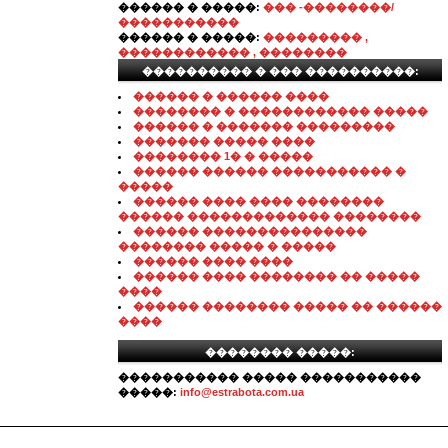
������ � �����:
��� -��������/
�����������
������ � �����:
��������� ,
������������ , ��������
���������� � ��� ����������:
������ � ������ ����
�������� � ������������ �����
������ � ������� ���������
������� ����� ����
�������� 1� � �����
������ ������ ����������� �
�����
������ ���� ���� ��������
������ ������������� ��������
������ ���������������
�������� ����� � �����
������ ���� ����
������ ���� �������� �� �����
����
������ �������� ����� �� ������
����
�������� �����:
����������� ����� �����������
�����:
info@estrabota.com.ua