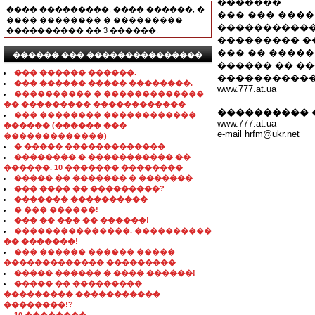
�������
���� ���������, ���� ������, �
��� ��� ����
���� �������� � ���������
�����������
���������� �� 3 ������.
��������� ��
��� �� �����
������ ��� ���������������
������ �� ��
��� ������ ������.
�����������
��� ������ ����� ��������.
www.777.at.ua
���������� � �������������
�� ��������� ������������
���������� 
��� �������� ������������
www.777.at.ua
������ (������ ���
e-mail hrfm@ukr.net
�������������)
� ����� �������������
�������� � ����������� ��
������. 10 ������� ��������
����� �� ������� � �������
��� ���� �� ���������?
������� ����������
� ��� ������!
��� �� ��� �� ������!
���������������. ����������
�� �������!
��� ������ ������ �����
������������� ���������
����� ������ � ���� ������!
����� �� ���������
��������� �����������
��������!?