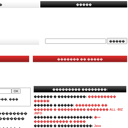
�
�����
������� �� �����
��������� ��������:
������ � ���������:
���������
��, ���
�����
������ � �����:
�������� ��
������ � ��������� ������� ALL -BIZ
��������
.INFO
������ � �����������:
�++
 �������
����������� � ����
������ � �����������:
Java