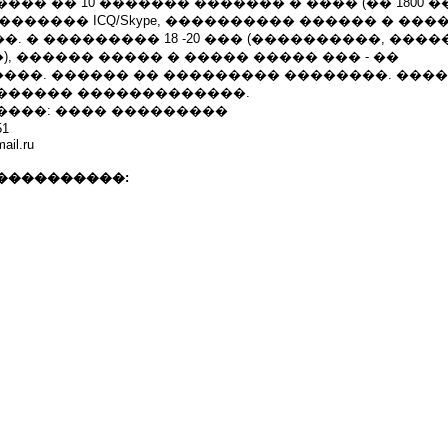
�� �� 10 ������� ������� � ���� (�� 1800 
 ������� ICQ/Skype, ���������� ������ � ���
 ��. � ��������� 18 -20 ��� (����������, ����
, ������ ����� � ����� ����� ��� - ��
���. ������ �� ��������� ��������. ���
������ �������������.
����: ���� ���������
1
ail.ru
����������: