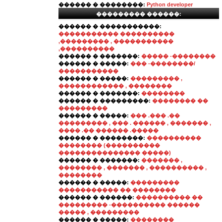
������ � ��������:
Python developer
��������� ������:
������ � �����������:
����������� ����������
,��������� , �����������
,����������
������ � �������:
����� -��������
������ � �����:
��� -��������/
�����������
������ � �����:
��������� ,
������������ , ��������
������ � �������:
��������
������ � ���������:
�������� ��
���������
������ � �����:
��� .��� .��
��������� , ��� . ������ , ������� ,
���� .�� ������ .�����
������ � ��������:
����������
�������� (����������
��������������� �����)
������ � �������:
������� ,
�������� , ������� , ���������� ,
��������
������ � �����:
���������
����������� �� ��������
������ � ������:
���������� ��
��������� -���������� ������
����� , ���������
������ � �����:
��������