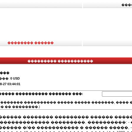
���
�������� ������
��������� �����������
����
���:
0 USD
8-27 03:44:01
����� ���������� ������� ���:
(������� ���������� ����� ����� �������, ���� �
� �� ��������.)
������ �������� ��������� ������ ����
 ������������� ���������. ����������: -
����� �/�� ����������� � ������ �����, -