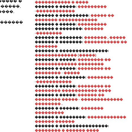
������ �
����������� � ����
������,
������ � �����:
���������
����,
-������������
������ � ���������:
����� ��
������� ������������
�������
������ � �����:
���������
������ � �������:
������
-��������
������ � �������:
������� , �����
������ � �������:
����������� ��
�������
������ � ���������������:
������������� (�����)
������ � �����:
�������� ��
������������� ��������
������ � �����:
�������� ��
�������� - �����
������ � ��������:
��������
-�����������
������ � �����:
�������� ��
�������� ����������� ����
������ � �����:
������ ��
�������� ����� - �������������
�������� .
������ � ������:
�������
���������
������ � ��������:
������������
������ ������
������ � ���������������:
�������� � ������ ����