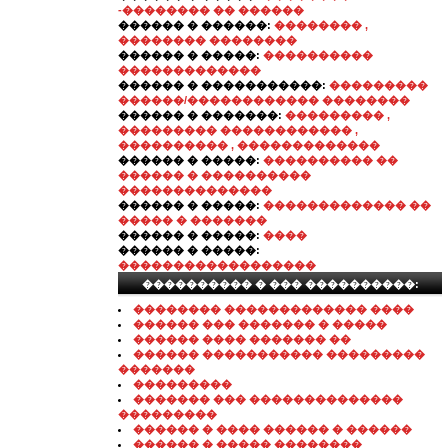
-�������� �� ������
������ � ������:
�������� ,
�������� ��������
������ � �����:
����������
�������������
������ � �����������:
���������
������/������������ ��������
������ � �������:
��������� ,
��������� ������������ ,
���������� , �������������
������ � �����:
���������� ��
������ � ����������
��������������
������ � �����:
������������� ��
����� � �������
������ � �����:
����
������ � �����:
������������������
���������� � ��� ����������:
�������� ������������� ����
������ ��� ������� � �����
������ ���� ������� ��
������ ����������� ���������
�������
���������
������� ��� ��������������
���������
������ � ���� ������ � ������
������ � ����� ��������