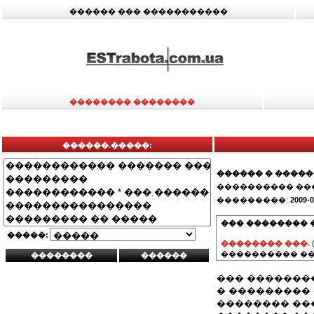
������ ��� �����������
�������� ��������
������.�����:
������ � ����
���������� ��
���������:
2009-0
��� �������� 
�����:
�������� ���.
���������� ��
��� �������
� ���������
�������� ���