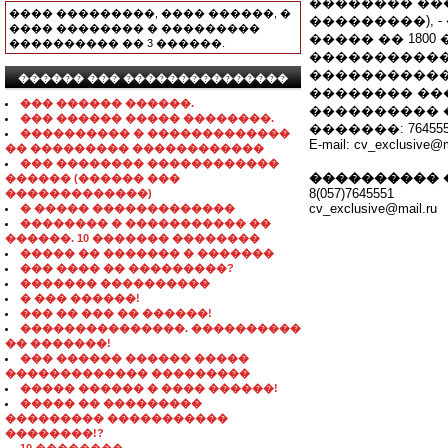
�������� ����
���� ���������, ���� ������, �
���������), -
���� �������� � ���������
����� �� 1800
���������� �� 3 ������.
�����������)
�����������
������ ��� ���������������
�������� ��
��� ������ ������.
���������� 
��� ������ ����� ��������.
�������: 764555
���������� � �������������
E-mail: cv_exclusive@m
�� ��������� ������������
��� �������� ������������
���������� 
������ (������ ���
8(057)7645551
�������������)
cv_exclusive@mail.ru
� ����� �������������
�������� � ����������� ��
������. 10 ������� ��������
����� �� ������� � �������
��� ���� �� ���������?
������� ����������
� ��� ������!
��� �� ��� �� ������!
���������������. ����������
�� �������!
��� ������ ������ �����
������������� ���������
����� ������ � ���� ������!
����� �� ���������
��������� �����������
��������!?