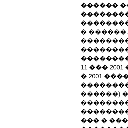
������ �
��������
��������
� ������
��������
��������
��������
11 ��� 2001 �
� 2001 ��
��������
������) 
�������
��������
��� � ��