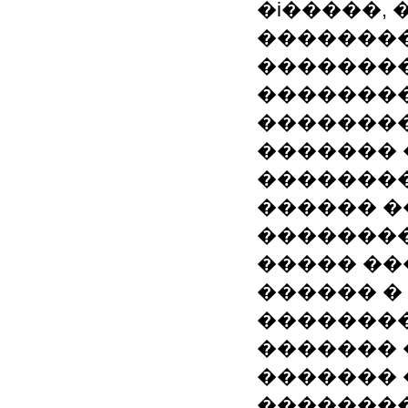
�i�����, 
�������
��������
��������
��������
�������
��������
������ ��
��������
����� ��
������ �
��������
������� 
������� 
��������