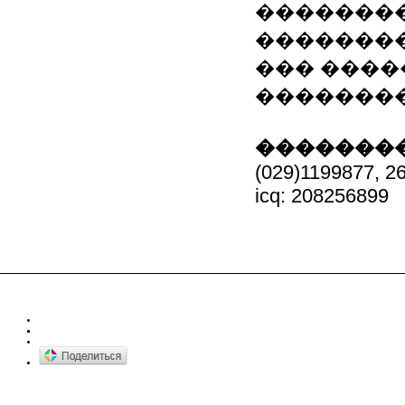
�������
�������
��� ����
��������
��������
(029)1199877, 2
icq: 208256899