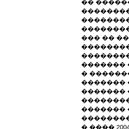
�� �����
��������
��������
��������
��� �� �
��������
�������
������� 
� �������
������� 
�������
�������
�������
��������
� ���� 20