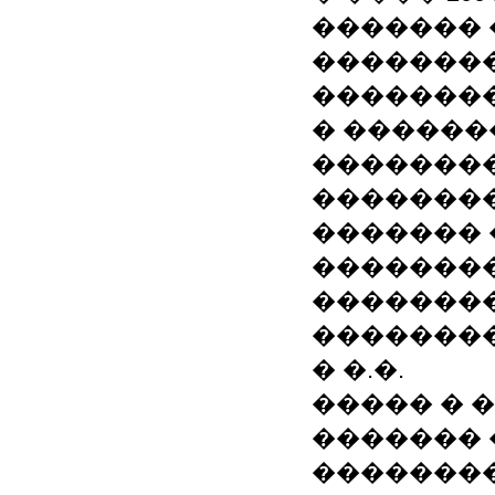
�������
�������
��������
� ������
�������
�������
������� 
��������
��������
�������
� �.�.
����� � 
������� 
��������