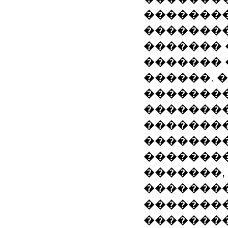
��������
��������
������� 
������� 
������. � 
��������
��������
��������
��������
�������
�������,
��������
��������
��������