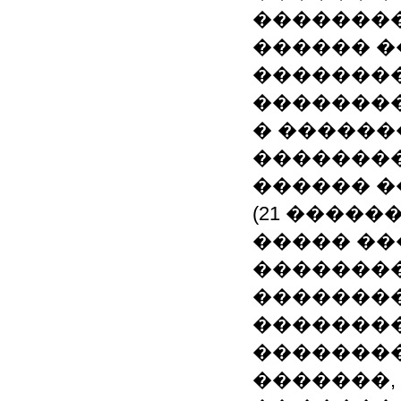
�������
������ �
��������
��������
� ������
�������
������ �
(21 �����
����� ��
�������
�������
�������
��������
�������,