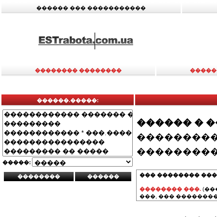
������ ��� �����������
�������� ��������
�����
������.�����:
������ � 
���������
���������
�����:
��� �������� ���
�������� ���.
(��
���, ��� ��������