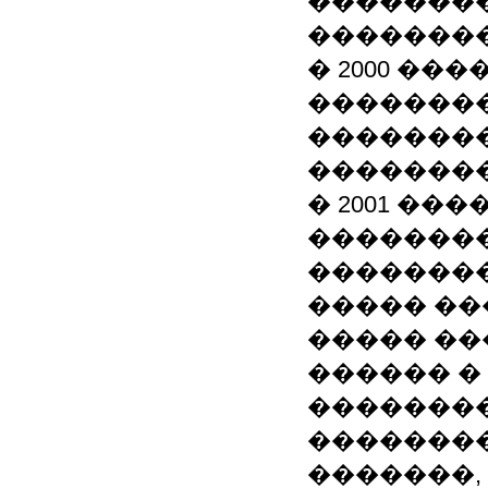
��������
��������
� 2000 ��
�������
�������
��������
� 2001 ��
��������
��������
����� ��
����� ��
������ �
��������
��������
�������,