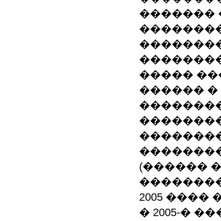
�������
��������
��������
��������
����� ��
������ �
��������
�������
�������
��������
(������ 
��������
2005 ���� �
� 2005-� 