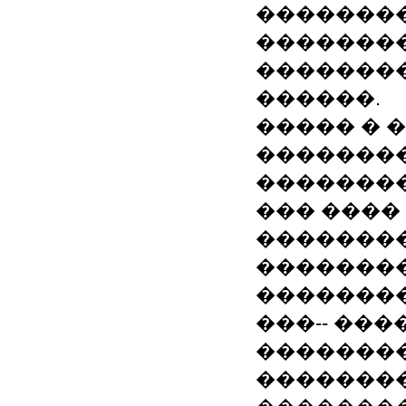
�������
�������
��������
������.
����� � 
��������
��������
��� ����
�������
��������
��������
���-- ��
�������
��������