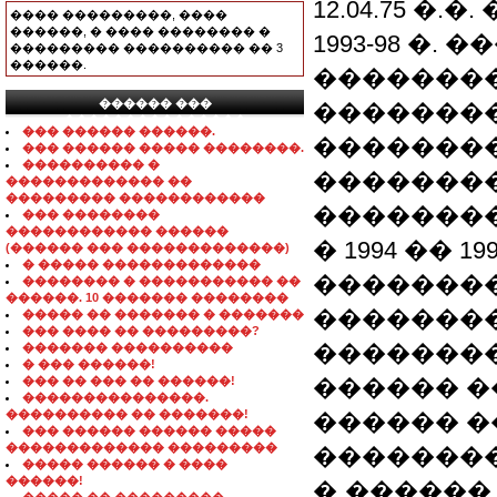
12.04.75 �.�
���� ���������, ����
������, � ���� �������� �
1993-98 �
��������� ���������� �� 3
������.
��������
������ ���
��������
���������������
��� ������ ������.
��������
��� ������ ����� ��������.
���������� �
�������
������������� ��
��������� ������������
�������
��� ��������
������������ ������
� 1994 �� 1
(������ ��� �������������)
� ����� �������������
��������
�������� � ����������� ��
������. 10 ������� ��������
�������
����� �� ������� � �������
��� ���� �� ���������?
�������
������� ����������
� ��� ������!
��� �� ��� �� ������!
������ �
���������������.
���������� �� �������!
������ �
��� ������ ������ �����
������������� ���������
�������
����� ������ � ����
������!
�˳������ (94,