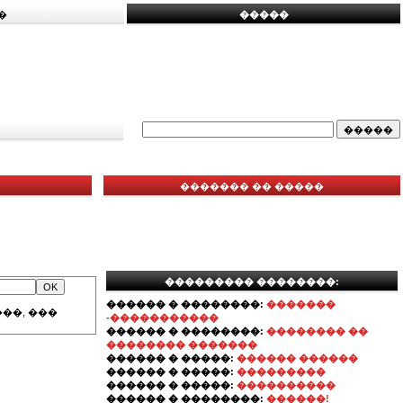
�
�����
������� �� �����
��������� ��������:
������ � ��������:
�������
��, ���
-�����������
������ � ��������:
�������� ��
�������� �������
������ � �����:
������ ������
������ � �����:
���������
������ � �����:
����������
������ � ��������:
������!