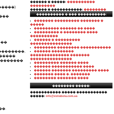
������ � �����:
����������
���������
������)
������ � �����������:
��������
���������� � ��� ����������:
���
������� ��������� ������� �
�����
��������� ������ �� ����
��������� � �������� ����
����������
������ � ���������
����
���������������
�������� �������� �����������
��������,
������ ��������
�������������� �������
������
���������������
��������
��������� ������ ����
������ ����������� ����
������ ������� ��������� ����
������� ���� �. �������
�������� ������� ����
�������� �����:
����������� ����� �����������
�����:
info@estrabota.com.ua
��.