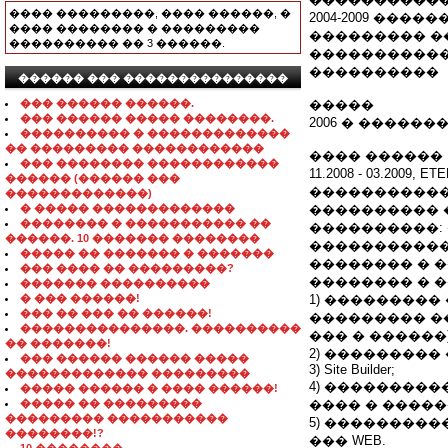
���� ���������, ���� ������, �
2004-2009 ��
���� �������� � ���������
��������� �
���������� �� 3 ������.
�����������
����������
������ ��� ���������������
��� ������ ������.
�����
��� ������ ����� ��������.
2006 � �����
���������� � �������������
�� ��������� ������������
���� ������
��� �������� ������������
11.2008 - 03.20
������ (������ ���
�����������
�������������)
� ����� �������������
���������� �
�������� � ����������� ��
����������:
������. 10 ������� ��������
��������������
����� �� ������� � �������
�������� � �� 
��� ���� �� ���������?
�������� � 
������� ����������
� ��� ������!
1) ��������
��� �� ��� �� ������!
��������� ���
���������������. ����������
��� � ������)
�� �������!
2) ���������
��� ������ ������ �����
3) Site Builder;
������������� ���������
4) ���������
����� ������ � ���� ������!
����� �� ���������
���� � ����
��������� �����������
5) ���������� 
��������!?
��� WEB.