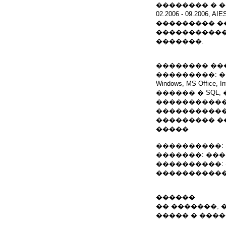
�������� � �
02.2006 - 09.2
��������� �
�����������
�������.
�������� ��
���������: �
Windows, MS Off
������ � SQL, ���, 
�����������
�����������
��������� �
�����
����������:
�������: ��
����������:
�����������
������
�� �������,
����� � ����