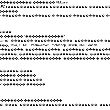
���������� ������� VMware.
006, AIESEC (������������� ������������ �����
������
 ������ ��������� � ����� ���������� �
����
� ������ "������������".
ice, Internet - ������� ������������, ��������� 
Java, HTML, Dreamweaver, Photoshop, BPwin, UML, Matlab.
�������, �����������, ������� �������
�����, ����������, �����������, �����
������, �������������, ���������� � ��
 ������ ����
������ ������
 ������� ������
: ������� ������
 �������� ������������.
�, ����, ��������������� ���������, ���