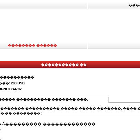
���
�������� ������
����������� ��
�����������
���:
200 USD
8-28 03:44:02
����� ���������� ������� ���:
(������� ���������� ����� ����� �������, ���� �
� �� ��������.)
 A��������� �������������
�
�