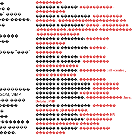
��������
��
������ � �����:
���������� -
� �
���������
�" ����
������ � ���������:
���������
��-�����,
������ , ���������/��������� ��
��
������ � �������:
���� - ��������
,��������� ,��������� ����������
,�������������
������
������ � �������:
�������
���
���������
������ � ��������:
����� ,
��� "���".
��������
������ � �����:
��������
������ � ������:
��������
�������������
������ � �����:
�������� call -centre ,
���� ��������
������ � �����:
��������
������ � ���������:
��������
������ � ���������:
��������
���������
������ � �����:
���������
GOM, WMP,
������ � �������:
����������� Java ,
��� ����
Delphi , PHP
������
������ � ���������:
�������
������� (��������)
��
������ � �����:
��������� HR
���
������ � �������:
��������
������� �
������������� ������
�� �����
������ � �����:
���������/
�����.
���������