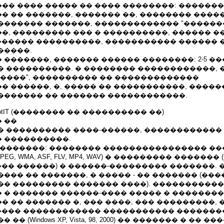
�� ���� ����� �� ���� ��������: ������
 �� �������, ������� ��, �������� �����
������� �������, ������������� "������
, ��������� ��� � ����������, ������ ��
������� ����������, ����������� ������ 
�����.
�������, ������� ������ ��������: 2-5 �
� ����������. � �������� ������������, 
"����", ���������� �� �������������
 ������, �, ����� �� �����������, ������
������� �� ������� ������������.
8, ApriotIT (�������� �� ���������� ��)
 ��
� ���������� ����-������, ������������
 ����������.
��������: �������� ���������������� �
PEG, WMA, ASF, FLV, MP4, WAV) � ��������� ������� (
���� ������) � ������-��������� �������. 
��� �� �������, � ����� - �� ������� (��
�� ��������� ������� ����). ����������
 � ������� ������-���� ����� � �������
 �� ������� �, ��� ����, ��� ���������, 
����� ������������ ����������� �������
� (Windows XP, Vista, 98, 2000) �� ������� � �� ��