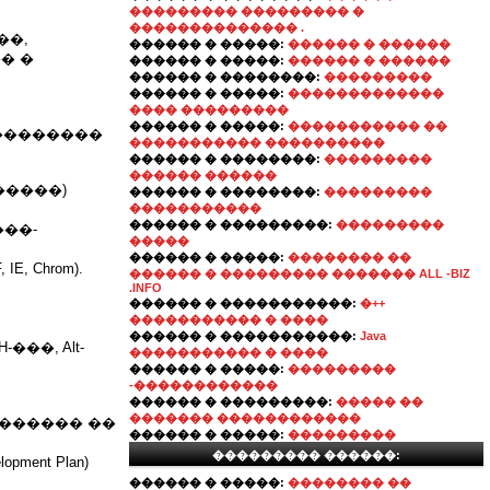
��������� ��������� �
�������������� .
��,
������ � �����:
������ � ������
� �
������ � �����:
������ � ������
������ � ��������:
���������
������ � �����:
�������������
���� ���������
������ � �����:
����������� ��
���������
����������� ����������
������ � ��������:
���������
������ ������
������)
������ � ��������:
���������
�����������
������ � ���������:
���������
��-
�����
������ � �����:
�������� ��
, Chrom).
������ � ��������� ������� ALL -BIZ
.INFO
������ � �����������:
�++
����������� � ����
������ � �����������:
Java
��, Alt-
����������� � ����
������ � �����:
���������
-������������
������ � ���������:
����� ��
������� ������������
������� ��
������ � �����:
���������
��������� ������:
ent Plan)
������ � �����:
�������� ��