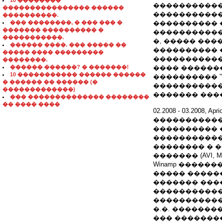
10 ��������
�����������
���������������� ������
������������
����������.
��� ��������, � ��� ��� �
���������� 
������� ���������� �
������������
�����������.
�, ����� ��
������ ����. ��� ����� ��
���������� 
����� ���� ���������
����������� 
��������.
������ ������? � �������!
���� ������
10 ����������� ������ ������
���������� 
� ������ �� ������ (�
������������
�������������)
������� ���
��� �������������� ��������
�� ���� ����
02.2008 - 03.200
�����������
���������� 
�����������
�������� � 
������� (AVI, M
Winamp �����
����� ������
������� ���
�����������
������������
�.�. ������
��� ��������� �