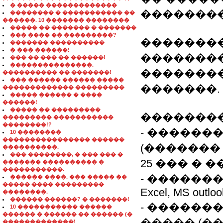
� ����� �������������
��������
�������� � ����������� ��
������. 10 ������� ��������
����� �� ������� � �������
��� ���� �� ���������?
�������
������� ����������
� ��� ������!
�������
��� �� ��� �� ������!
���������������.
���������
���������� �� �������!
��� ������ ������ �����
�������.
������������� ���������
����� ������ � ����
������!
����� �� ���������
��������
��������� �����������
��������!?
- ������
10 ��������
���������������� ������
(�������
����������.
��� ��������, � ��� ��� �
25 ��� � ��
������� ���������� �
�����������.
- �������
������ ����. ��� ����� ��
����� ���� ���������
Excel, MS outlook
��������.
������ ������? � �������!
- ������
10 ����������� ������
������ � ������ �� ������ (�
����� (��
�������������)