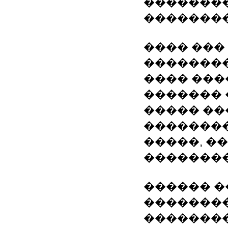
��������
��������
���� ���
��������
���� ���
������� 
����� ���
�������� 
�����, ��
�������
������ �
��������
��������