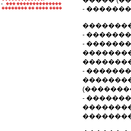
��� ��������������
- ������
�������� �� ���� ����
��������
- ������
- ������
��������
��������
- ������
�������
(�������
- ������
��������
��������