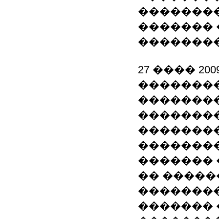
�������
������� 
��������
27 ���� 2
��������
��������
��������
��������
�������� 
������� 
�� �����
��������
������� 