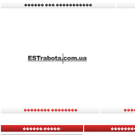
������ ��� �����������
�������� ��������
���
������.�����:
�������� 