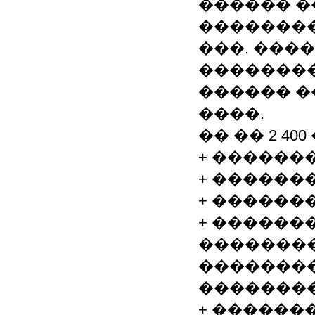
������ �
��������
���. ����
�������
������ �
����.
�� �� 2 40
+ ������
+ ������
+ ������
+ ������
��������
�������
��������
+ ������