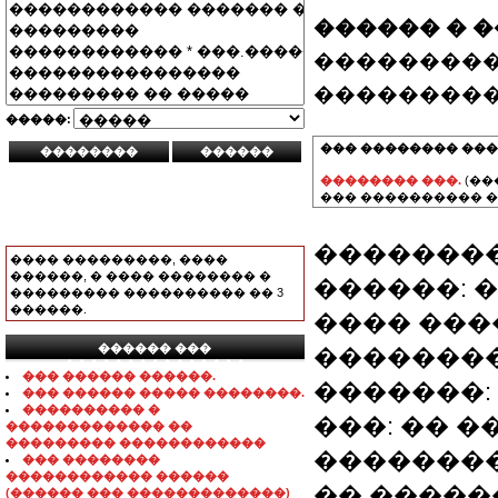
������ � 
���������
���������
�����:
��� �������� ���
�������� ���.
(��
��� ���������� �
��������:
���� ���������, ����
������, � ���� �������� �
������: 
��������� ���������� �� 3
������.
���� ����
������ ���
��������
���������������
��� ������ ������.
�������: 2
��� ������ ����� ��������.
���������� �
���: �� 
������������� ��
��������� ������������
��������
��� ��������
������������ ������
�� �����
(������ ��� �������������)