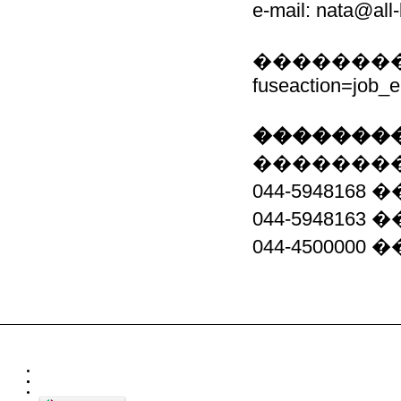
e-mail: nata@al
��������� http
fuseaction=job_
��������
��������
044-59481
044-594816
044-4500000