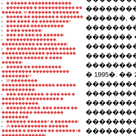
� ����� �������������
��������
�������� � ����������� ��
������. 10 ������� ��������
������, 
����� �� ������� � �������
��� ���� �� ���������?
��������
������� ����������
� ��� ������!
��� �� ��� �� ������!
������� 
���������������.
���������� �� �������!
��������
��� ������ ������ �����
������������� ���������
�������
����� ������ � ����
������!
��������
����� �� ���������
��������� �����������
� 1995�. �
��������!?
10 ��������
��������
���������������� ������
����������.
��������
��� ��������, � ��� ��� �
������� ���������� �
��������
�����������.
������ ����. ��� ����� ��
��������
����� ���� ���������
��������.
��������
������ ������? � �������!
10 ����������� ������
��������
������ � ������ �� ������ (�
�������������)