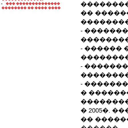
��������
��� ��������������
�������� �� ���� ����
�� �����
�������
- ������
�������
- ������
��������
- ������
�������
- ������
� �������
�������
� 2005�.
�� �����