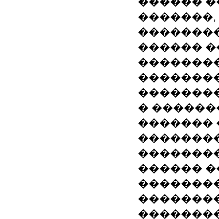
������ �
�������,
��������
������ �
�������
�������
�������
� ������
������� 
��������
�������
������ �
��������
��������
��������