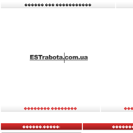
������ ��� �����������
�������� ��������
��
������.�����:
�������