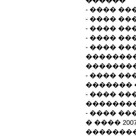
������
- ���� �
- ���� �
- ���� �
- ���� �
- ���� �
��������
�������
- ���� �
������� 
- ���� �
�������
- ���� ��
� ���� 200
�������