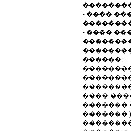
�������
- ���� �
��������
- ���� ��
�������
��������
������:
�������
��������
��������
���� ���
�������
������� 
�������