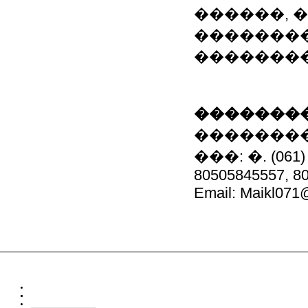
������, 
��������
��������
��������
��������
���: �. (061) 
80505845557, 8
Email: Maikl071