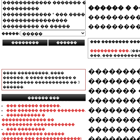
������ � 
���������
���������
�����:
��� �������� ���
�������� ���.
(��
���, ��� ��������
����������
���� ���������, ����
������, � ���� �������� �
�������
��������� ���������� �� 3
������.
������� 
������ ���
��������
���������������
��� ������ ������.
�������
��� ������ ����� ��������.
���������� �
��������
������������� ��
��������� ������������
��������
��� ��������
������������ ������
��������
(������ ��� �������������)