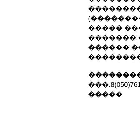
����������
(�������
����� ���
�������
������ �
��������
��������
���.8(050)7619
�����