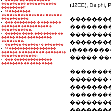
����� �� ���������
(J2EE), Delphi
��������� �����������
��������!?
10 ��������
���������������� ������
��������
����������.
��� ��������, � ��� ��� �
����������
������� ���������� �
�����������.
��������
������ ����. ��� ����� ��
����� ���� ���������
��������),
��������.
������ ������? � �������!
10 ����������� ������
(�������
������ � ������ �� ������ (�
�������������)
����� ���
��� ��������������
�������� �� ���� ����
��������
������� 
�������
�������
��������
�������