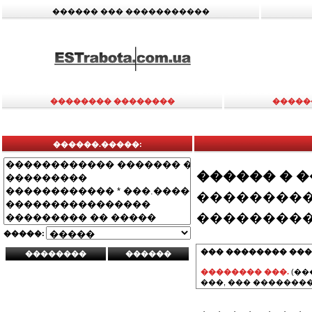
������ ��� �����������
�������� ��������
�����
������.�����:
������ � 
���������
���������
�����:
��� �������� ���
�������� ���.
(��
���, ��� ��������