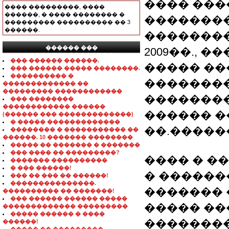
���� �����
���� ���������, ����
������, � ���� �������� �
��������
��������� ���������� �� 3
������.
��������
������ ���
2009��., 
���������������
��� ������ ������.
����� ��
��� ������ ����� ��������.
���������� �
�������
������������� ��
��������� ������������
��������
��� ��������
������������ ������
������ �
(������ ��� �������������)
� ����� �������������
��.������
�������� � ����������� ��
������. 10 ������� ��������
����� �� ������� � �������
��� ���� �� ���������?
���� � �
������� ����������
� ��� ������!
� �������
��� �� ��� �� ������!
���������������.
������� 
���������� �� �������!
��� ������ ������ �����
����� ��
������������� ���������
����� ������ � ����
��������
������!