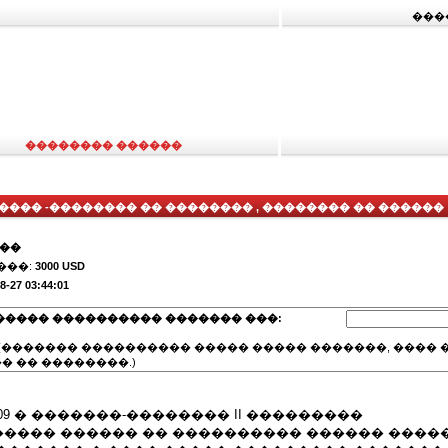
���
�������� ������
���� -�������� �� �������� , �������� �� ������
���
���:
3000 USD
8-27 03:44:01
����� ���������� ������� ���:
(������� ���������� ����� ����� �������, ���� �
� �� ��������.)
.06.2009 � �������-�������� II ���������
���� ������ �� ���������� ������ ����