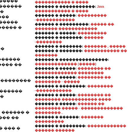
������
����������� � ����
�������
������ � �����������:
Java
��
����������� � ����
������ � �����:
���������
���
-������������
������
������ � ���������:
����� ��
����� �
������� ������������
������ � �����:
���������
������ � �������:
������
-��������
������ � �������:
������� , �����
��
������ � �������:
����������� ��
�
�������
������
������ � ���������������:
���� ��
������������� (�����)
������ � �����:
�������� ��
������������� ��������
������ � �����:
�������� ��
���������
�������� - �����
������ � ��������:
��������
��������
-�����������
������ � �����:
�������� ��
��
�������� ����������� ����
������ � �����:
������ ��
�������� ����� - �������������
�. ������ �
�������� .
��� ��
������ � ������:
�������
���������
������ � ��������:
������������
 ��� �
������ ������