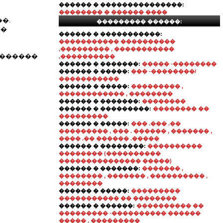
������ � ���������������:
�������� � ������ ����
�.
��������� ������:
��
������ � �����������:
����������� ����������
,��������� , �����������
��������
,����������
������ � �������:
����� -��������
������ � �����:
��� -��������/
�����������
������ � �����:
��������� ,
������������ , ��������
������ � �������:
��������
������ � ���������:
�������� ��
���������
������ � �����:
��� .��� .��
��������� , ��� . ������ , ������� ,
���� .�� ������ .�����
������ � ��������:
����������
�������� (����������
��������������� �����)
������ � �������:
������� ,
�������� , ������� , ���������� ,
��������
������ � �����:
���������
����������� �� ��������
������ � ������:
���������� ��
��������� -���������� ������
����� , ���������