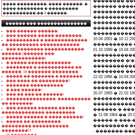
�������� ��
���� ���������, ���� ������, �
������ ����
���� �������� � ���������
�����������
���������� �� 3 ������.
�����������
�����������
������ ��� ���������������
�����������
��� ������ ������.
�����������
��� ������ ����� ��������.
10.04.2001 � 1
���������� � �������������
���������� 
�� ��������� ������������
��� �������� ������������
01.10.1999 � 1
������ (������ ���
�����������
�������������)
�������� �/
� ����� �������������
�����������
�������� � ����������� ��
�������� ��
������. 10 ������� ��������
����� �� ������� � �������
22.02.1996 � 1
��� ���� �� ���������?
���������� 
������� ����������
���������� 
� ��� ������!
26.07.1993 � 
��� �� ��� �� ������!
����������� 
���������������. ����������
�� �������!
�����������
��� ������ ������ �����
������ � ��
������������� ���������
� 31.08.1964 �
����� ������ � ���� ������!
����� � ���-
����� �� ���������
��������� �
��������� �����������
��������!?
- �������-�