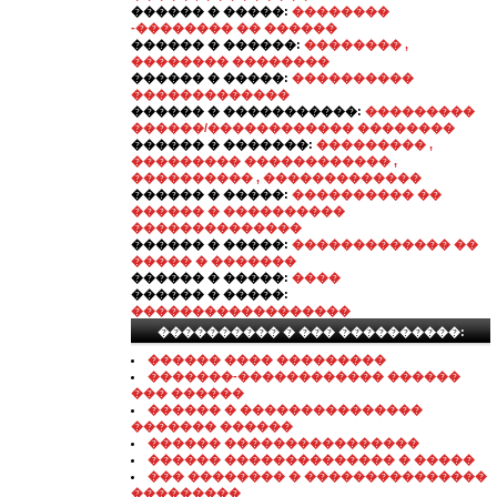
������ � �����:
��������
-�������� �� ������
������ � ������:
�������� ,
�������� ��������
������ � �����:
����������
�������������
������ � �����������:
���������
������/������������ ��������
������ � �������:
��������� ,
��������� ������������ ,
���������� , �������������
������ � �����:
���������� ��
������ � ����������
��������������
������ � �����:
������������� ��
����� � �������
������ � �����:
����
������ � �����:
������������������
���������� � ��� ����������:
������ ���� ���������
�������-������������ ������
��� ������
������ � ���������������
������� ������
������ ����������������
������ �������������� � �����
��� �������� � ���������������
���������