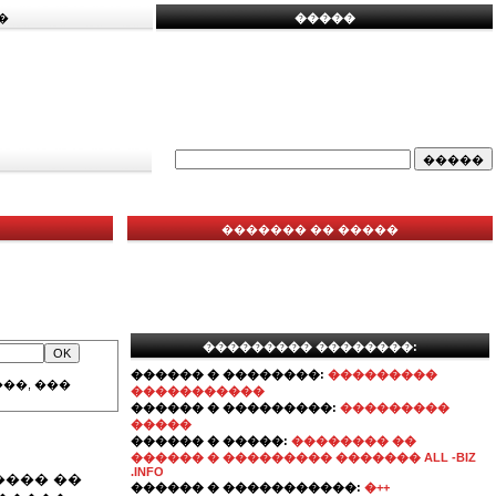
�
�����
������� �� �����
��������� ��������:
������ � ��������:
���������
��, ���
�����������
������ � ���������:
���������
�����
������ � �����:
�������� ��
������ � ��������� ������� ALL -BIZ
.INFO
���� ��
������ � �����������:
�++