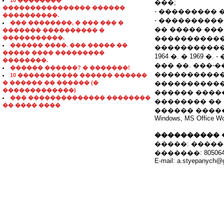
10 ��������
���;
���������������� ������
- ���������
����������.
- ���������
��� ��������, � ��� ��� �
�� ����� ���
������� ���������� �
�����������.
�����������
������ ����. ��� ����� ��
�����������
����� ���� ���������
1964 �. � 196
��������.
��� ��. ���-
������ ������? � �������!
�����������
10 ����������� ������ ������
� ������ �� ������ (�
�����������
�������������)
������ ����
��� �������������� ��������
�������� ��
�� ���� ����
������ ����
Windows, MS Office Wo
���������� 
�����: �����
�������: 805064
E-mail: a.styepanych@