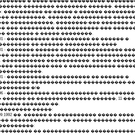
������� � ����-����� ���������-������
������ �������� �������� ������. ����
: ���������� ��-����� � ������ �������
�� ���������, ������ ���������� �����
�� �����������, ��������-��� ������� 
� ��� ��������� �����������-��� �����
� ������� � ����� ��������.
0.12.2001 - ����������� ���������� �� ������ �
�������� ��-������ ��������� ����
0.04.2001 - ������� ������ ���������������� ��
�� �����-������-���������� ���������
�. ����������� �����������: ����� �����
��� ���������-��� � ������������ ����
�����������.
0.04.2001 - ����������� ���������� �� ������ �
�������� ������������� �����������-�
�������� �/�
22.02.1996 - ����������� ������������ �������
������ �� �������������� ������, 11 ��
����� �������-��.
��������� �����:
� 20.09.1992 ��. ������ � ����������� ����� ���
��� �������������. �� ����� ������ ����
���������:
���������� �� ������������ ������������