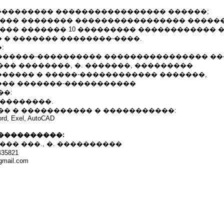
 ��������� ����������������� ������;
���� �������� ����������������� ������
��� ������� 10 ��������� ������������ 
 � ������� ��������-����.
:
9 �. - ������-���������� ���������������� 
���� ��������, �. �������, ���������
����� � �����-������������ �������,
�� �������-�����������
��:
 ��������.
�� � ����������� � �����������:
rd, Exel, AutoCAD
����������:
��� ���., �. ����������
35821
gmail.com