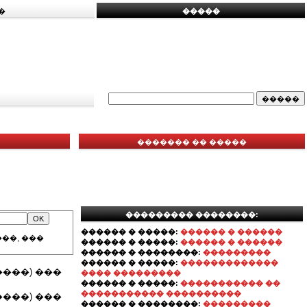
�
�����
������� �� �����
��������� ��������:
������ � �����:
������ � ������
��, ���
������ � �����:
������ � ������
������ � ��������:
���������
������ � �����:
�������������
���) ���
���� ���������
������ � �����:
����������� ��
����������� ����������
���) ���
������ � ��������:
���������