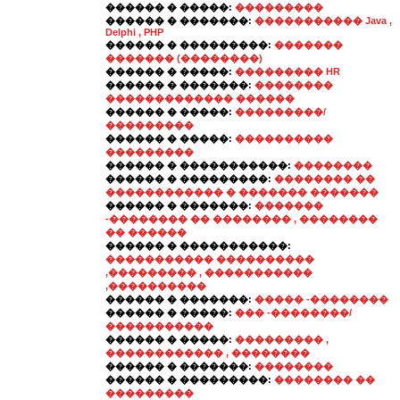
������ � �����:
���������
������ � �������:
����������� Java ,
Delphi , PHP
������ � ���������:
�������
������� (��������)
������ � �����:
��������� HR
������ � �������:
��������
������������� ������
������ � �����:
���������/
���������
������ � �����:
����������
���������
������ � �����������:
��������
������ � ���������:
�������� ��
������������ � ������� �������
������ � �������:
�������
-�������� �� �������� , ��������
�� ������
������ � �����������:
����������� ����������
,��������� , �����������
,����������
������ � �������:
����� -��������
������ � �����:
��� -��������/
�����������
������ � �����:
��������� ,
������������ , ��������
������ � �������:
��������
������ � ���������:
�������� ��
���������