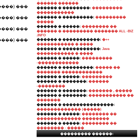
������ ������
���) ���
������ � ��������:
���������
�����������
���) ���
������ � ���������:
���������
�����
������ � �����:
�������� ��
���) ���
������ � ��������� ������� ALL -BIZ
.INFO
���) ���
������ � �����������:
�++
����������� � ����
������ � �����������:
Java
����������� � ����
������ � �����:
���������
-������������
������ � ���������:
����� ��
������� ������������
������ � �����:
���������
������ � �������:
������
-��������
������ � �������:
������� , �����
������ � �������:
����������� ��
�������
������ � ���������������:
������������� (�����)
������ � �����:
�������� ��
������������� ��������
������ � �����:
�������� ��
�������� - �����
��������� ������: