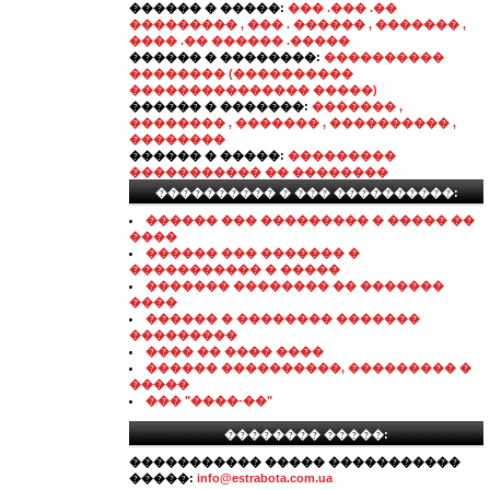
������ � �����:
��� .��� .��
��������� , ��� . ������ , ������� ,
���� .�� ������ .�����
������ � ��������:
����������
�������� (����������
��������������� �����)
������ � �������:
������� ,
�������� , ������� , ���������� ,
��������
������ � �����:
���������
����������� �� ��������
���������� � ��� ����������:
������ ��� ��������� � ����� ��
����
������ ��� ������� �
����������� � �����
������� �������� �� �������
����
������ � �������� �������
���������
���� �� ���� ����
������ ����������, ��������� �
�����
��� "����-��"
�������� �����:
����������� ����� �����������
�����:
info@estrabota.com.ua