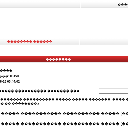
���
�������� ������
��������
�����
���:
0 USD
8-28 03:44:02
����� ���������� ������� ���:
(������� ���������� ����� ����� �������, ���� �
� �� ��������.)
 ����� ����������� ���������� ����� (��
 ����� ����������� ���������� ����� (��