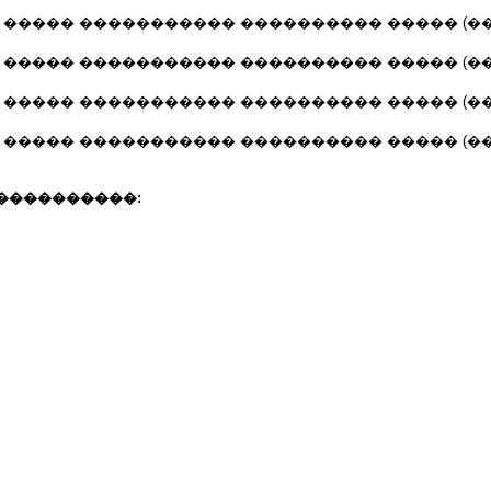
 ����� ����������� ���������� ����� (��
 ����� ����������� ���������� ����� (��
 ����� ����������� ���������� ����� (��
 ����� ����������� ���������� ����� (��
����������: