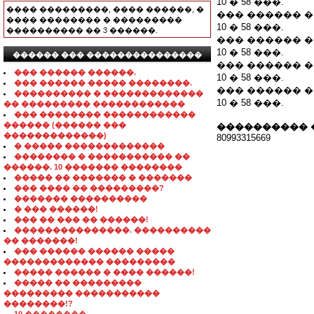
10 � 58 ���.
���� ���������, ���� ������, �
��� ������ �
���� �������� � ���������
10 � 58 ���.
���������� �� 3 ������.
��� ������ �
10 � 58 ���.
������ ��� ���������������
��� ������ �
��� ������ ������.
10 � 58 ���.
��� ������ ����� ��������.
��� ������ �
���������� � �������������
10 � 58 ���.
�� ��������� ������������
��� �������� ������������
������ (������ ���
���������� 
�������������)
80993315669
� ����� �������������
�������� � ����������� ��
������. 10 ������� ��������
����� �� ������� � �������
��� ���� �� ���������?
������� ����������
� ��� ������!
��� �� ��� �� ������!
���������������. ����������
�� �������!
��� ������ ������ �����
������������� ���������
����� ������ � ���� ������!
����� �� ���������
��������� �����������
��������!?