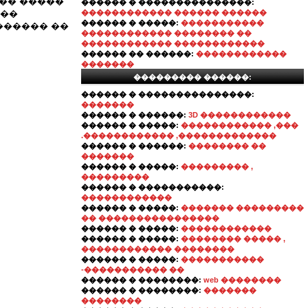
��� �����
������ � ���������������:
���
������������ ������ ������
������ � �����:
�����������
������ ��
������������ �������� ��
������������ ������������
������ �� ������:
������������
�������
��������� ������:
������ � ���������������:
�������
������ � ������:
3D ������������
������ � �����:
������������ ,���
.������������ ,�������������
������ � ������:
�������� ��
�������
������ � �����:
��������� ,
���������
������ � �����������:
������������
������ � �����:
������� ���������
�� ����������������
������ � �����:
������������
������ � �����:
�������� ����� ,
������������ ��������
������ � �����:
�����������
-����������� ��
������ � ��������:
web ��������
������ � ��������:
�������
��������