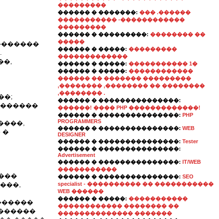
���������
������ � �������:
��� .������
����������� -������������
���������
������ � ���������:
�������� ��
�����
�������
������ � �����:
���������
.
�������������
��,
������ � �����:
����������� 1�
������ � �����:
������������
������ �� ������� ���������
,�������� ,�������� �� ��������
,�������� .
��;
������ � ���������������:
�������
������! ���� PHP �������������!
������ � ���������������:
PHP
PROGRAMMERS
����,
������ � ���������������:
WEB
 �
DESIGNER
������ � ���������������:
Tester
������ � ���������������:
Advertisement
������ � ���������������:
IT/WEB
�����������
���
������ � ���������������:
SEO
���,
specialist - ���������� �� �����������
WEB ������
������ � �����:
�����������
�������
������������ �������� ��
�������
�������������� �������