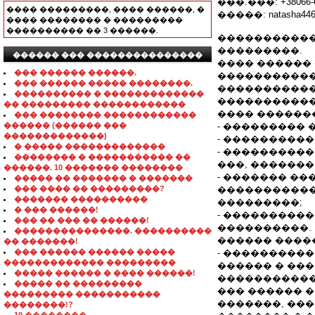
���.���: +38066-6
���� ���������, ���� ������, �
�����: natasha4460
���� �������� � ���������
���������� �� 3 ������.
�����������
���������.
������ ��� ���������������
���� ������ 
��� ������ ������.
�����������
��� ������ ����� ��������.
������������
���������� � �������������
����������� 
�� ��������� ������������
���� ������
��� �������� ������������
������ (������ ���
- ��������� 
�������������)
- ���������
� ����� �������������
- ���������
�������� � ����������� ��
���, ������
������. 10 ������� ��������
- ������� ��
����� �� ������� � �������
��� ���� �� ���������?
�����������
������� ����������
���������;
� ��� ������!
- ���������
��� �� ��� �� ������!
����������.
���������������. ����������
������ ����
�� �������!
��� ������ ������ �����
- ���������
������������� ���������
������ � ��
����� ������ � ���� ������!
�����������
����� �� ���������
��� ������ �
��������� �����������
�������, ���
��������!?