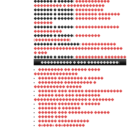
������ � �����:
�����������
��������� � ������������
������ � �����:
���������
������ � �����:
������� �������
������ � �����:
������� ����
������
������ � �����:
��������������
���������
������ � �����:
��������
(�����������)
������ � �������:
�����������
��������������������� �������
� ���
������ � �����:
��������� �������
���������� � ��� ����������:
�������� �� ����� ����
��������������
������ �������� � �����
�������� ��������� �
���������� �����
������ ��� ����� ������������
����� ��� ��� ��������
����������������� � �������
������ ������� � �����
������ � ������
������ ��� �������� �����
����� ����
������ ����������
�a���a ��a�������