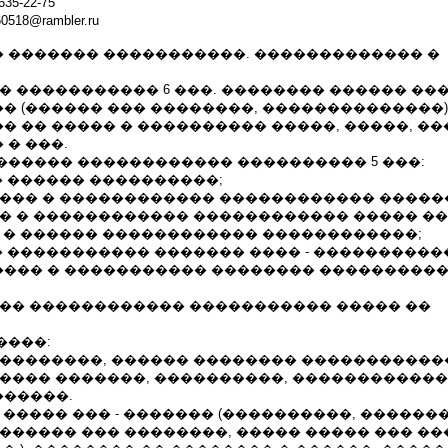
35-22-75
518@rambler.ru
 ������� �����������. ������������� �
� ����������� 6 ���. �������� ������ ��
� (������ ��� ��������, ��������������)
 �� ����� � ���������� �����, �����, ��
� ���.
������ ������������ ���������� 5 ���:
� ������ ����������;
���� � ������������ ������������ �����
�� � ������������ ������������ ����� �
� � ������ ������������ ������������;
� ����������� ������� ���� - ����������
��� � ����������� �������� ����������
��� ������������ ����������� ����� ��
����:
���������, ������ �������� �����������
����� �������, ����������, ������������
�����.
 ����� ��� - ������� (����������, �����
������ ��� ��������, ����� ����� ��� �