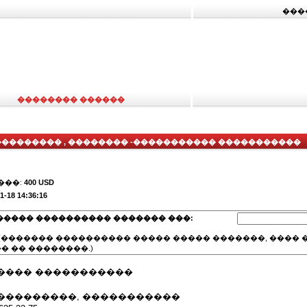
���
�������� ������
�������� , �������� -����������� �����������
���:
400 USD
1-18 14:36:16
����� ���������� ������� ���:
(������� ���������� ����� ����� �������, ���� �
� �� ��������.)
���� �����������
���������, �����������