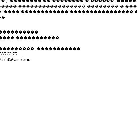
.�.). �������� �� �������� � ������. ����
 ����� ����������������� �������� � ��
. ���� ������������ ���������������� 
�.
����������:
���� �����������
���������, �����������
35-22-75
518@rambler.ru