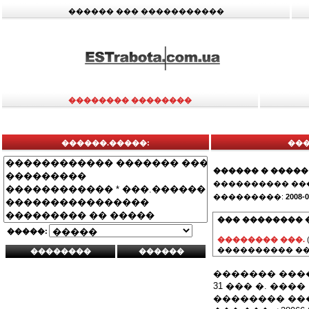
������ ��� �����������
�������� ��������
������.�����:
���
������ � �����
���������� ��
���������:
2008-0
��� �������� 
�����:
�������� ���.
���������� ��
������� ���
31 ��� �. ����
�������� ��