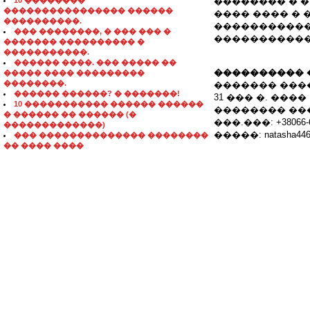
10 ��������
�������� � �
���������������� ������
���� ���� �
����������.
�����������
��� ��������, � ��� ��� �
�����������
������� ���������� �
�����������.
������ ����. ��� ����� ��
���������� 
����� ���� ���������
��������.
������� ���
������ ������? � �������!
31 ��� �. ����
10 ����������� ������ ������
�������� ��
� ������ �� ������ (�
���.���: +38066-6
�������������)
�����: natasha4460
��� �������������� ��������
�� ���� ����