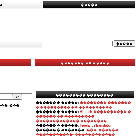
�
�����
������� �� �����
��������� ��������:
������ � �����:
�������� �������
��, ���
� ��������� �� ����������
������ � �����:
Hi -tech ���������� �
������ �� ���������
������������� ��������
������ � �����:
FreelanceTranslator
������ � �������:
��� .������
����������� -������������