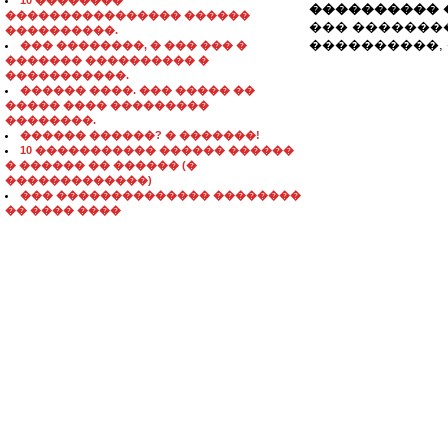
10 ��������
���������� 
���������������� ������
��� �������
����������.
����������, ��
��� ��������, � ��� ��� �
������� ���������� �
�����������.
������ ����. ��� ����� ��
����� ���� ���������
��������.
������ ������? � �������!
10 ����������� ������ ������
� ������ �� ������ (�
�������������)
��� �������������� ��������
�� ���� ����