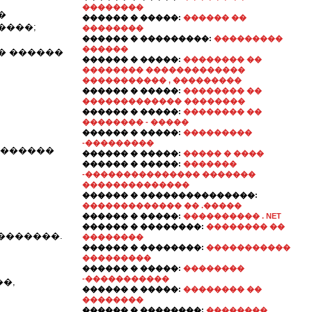
��������
�
������ � �����:
������ ��
����;
��������
������ � ���������:
���������
������
� ������
������ � �����:
�������� ��
�������� �������������
����������� , ���������
������ � �����:
�������� ��
������������� ��������
������ � �����:
�������� ��
�������� - �����
������ � �����:
���������
-���������
�������
������ � �����:
����� � ����
������ � �����:
�������
-��������������� �������
��������������
������ � ���������������:
������������� �� .�����
������ � �����:
���������� . NET
������ � ��������:
�������� ��
�������.
��������
������ � ��������:
�����������
���������
������ � �����:
��������
-�����������
�,
������ � �����:
�������� ��
��������
������ � ��������:
��������