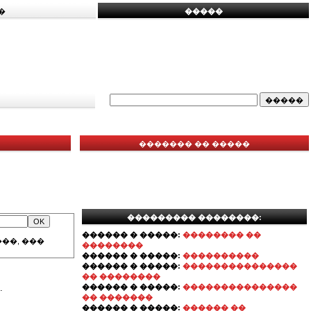
�
�����
������� �� �����
��������� ��������:
������ � �����:
�������� ��
��, ���
��������
������ � �����:
����������
������ � �����:
���������������
�� ��������
.
������ � �����:
���������������
�� �������
������ � �����:
������ ��