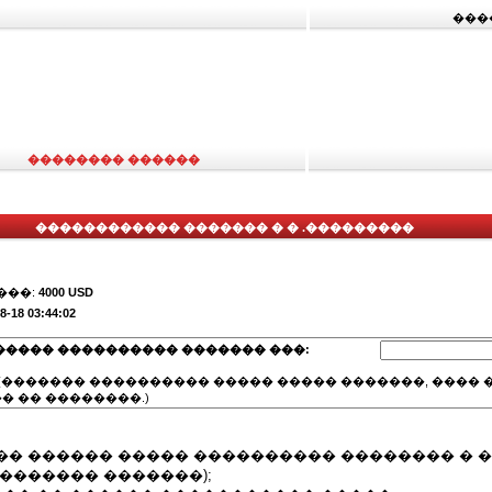
���
�������� ������
������������ ������� � � .���������
���:
4000 USD
8-18 03:44:02
����� ���������� ������� ���:
(������� ���������� ����� ����� �������, ���� �
� �� ��������.)
�� ������ ����� ���������� �������� � �
������� �������);