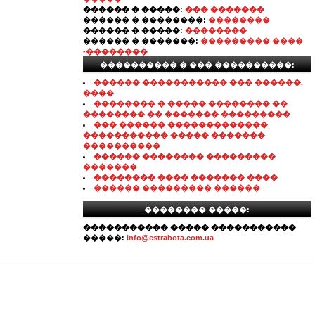
������ � �����:
��� �������
������ � ��������:
��������
������ � �����:
��������
������ � �������:
��������� ����
-��������
���������� � ��� ����������:
������ ����������� ��� ������.
����
�������� � ����� �������� ��
�������� �� ������� ���������
��� ������ �������������
����������� ����� �������
����������
������ �������� ���������
�������
�������� ���� ������� ����
������ ��������� ������
�������� �����:
����������� ����� �����������
�����:
info@estrabota.com.ua