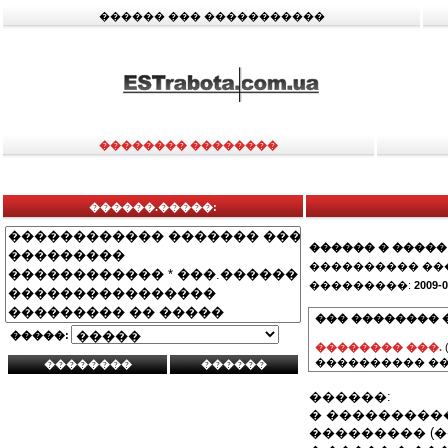
������ ��� �����������
�������� ��������
������.�����:
������ � �����
���������� ��
���������:
2009-0
��� �������� 
�����:
�������� ���.
���������� ��
������:
� ���������
��������� (�