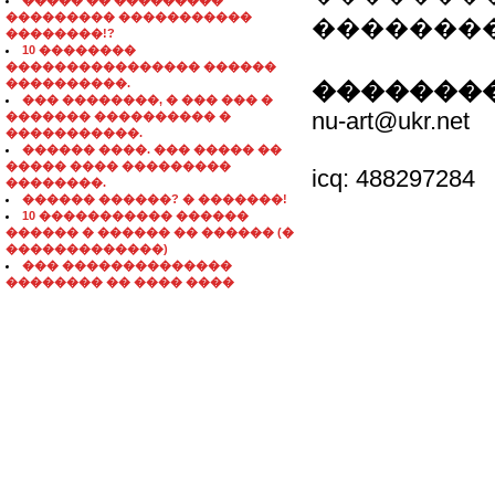
����� �� ���������
��������� �����������
��������
��������!?
10 ��������
���������������� ������
����������.
��������
��� ��������, � ��� ��� �
nu-art@ukr.net
������� ���������� �
�����������.
������ ����. ��� ����� ��
����� ���� ���������
icq: 488297284
��������.
������ ������? � �������!
10 ����������� ������
������ � ������ �� ������ (�
�������������)
��� ��������������
�������� �� ���� ����