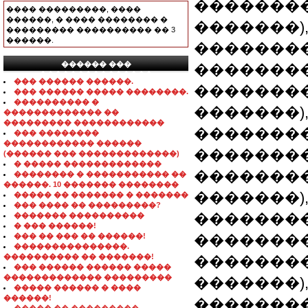
��������
���� ���������, ����
������, � ���� �������� �
�������)
��������� ���������� �� 3
������.
��������
������ ���
��������
���������������
��� ������ ������.
��������
��� ������ ����� ��������.
���������� �
�������)
������������� ��
��������� ������������
��������
��� ��������
������������ ������
��������
(������ ��� �������������)
� ����� �������������
��������
�������� � ����������� ��
������. 10 ������� ��������
�������)
����� �� ������� � �������
��� ���� �� ���������?
��������
������� ����������
� ��� ������!
��� �� ��� �� ������!
��������
���������������.
���������� �� �������!
��������
��� ������ ������ �����
������������� ���������
�������)
����� ������ � ����
������!
��������