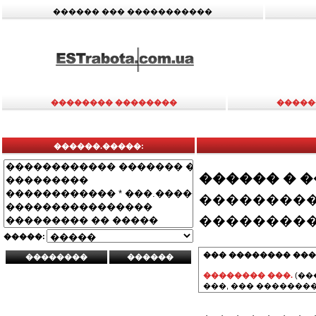
������ ��� �����������
�������� ��������
�����
������.�����:
������ � 
���������
���������
�����:
��� �������� ���
�������� ���.
(��
���, ��� ��������