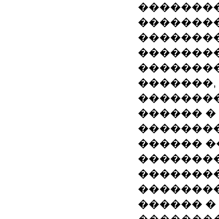
��������
��������
��������
��������
�������
�������,
��������
������ �
��������
������ �
�������
�������
��������, MS 
������ �