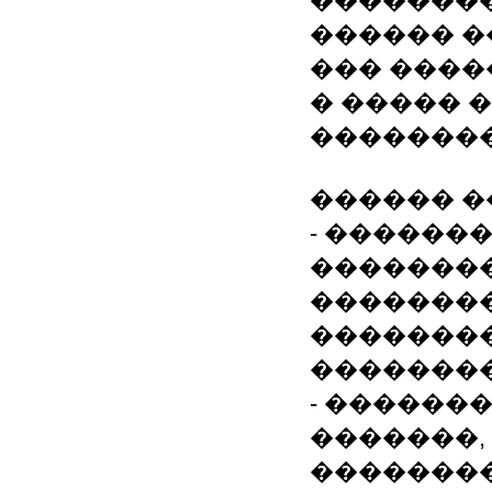
��������
������ �
��� �����
� ����� 
��������
������ �
- ������
�������
�������
��������
�������
- ������
�������,
��������