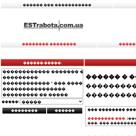
������ ��� �����������
�������� ��������
�����
������.�����:
������ � 
���������
���������
�����:
��� �������� ���
�������� ���.
(��
���, ��� ��������