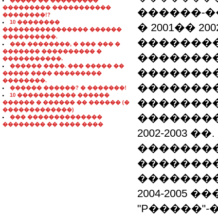
����� �� ���������
��������� �����������
������-��
��������!?
10 ��������
� 2001�� 2
���������������� ������
����������.
��������
��� ��������, � ��� ��� �
������� ���������� �
�������
�����������.
������ ����. ��� ����� ��
��������
����� ���� ���������
��������.
��������
������ ������? � �������!
10 ����������� ������
��������
������ � ������ �� ������ (�
�������������)
��������
��� ��������������
�������� �� ���� ����
2002-2003
�������
��������
��������
2004-2005
"P�����"