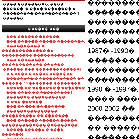
��������
���� ���������, ����
������, � ���� �������� �
�������
��������� ���������� �� 3
������.
�������
������ ���
�������
���������������
��� ������ ������.
�������
��� ������ ����� ��������.
���������� �
1987�.-1990�.
������������� ��
��������� ������������
��������
��� ��������
������������ ������
��������
(������ ��� �������������)
� ����� �������������
�������
�������� � ����������� ��
������. 10 ������� ��������
1990 �.-1997�.
����� �� ������� � �������
��� ���� �� ���������?
���� ���
������� ����������
� ��� ������!
��� �� ��� �� ������!
2000-2002 �
���������������.
���������� �� �������!
��������
��� ������ ������ �����
������������� ���������
�� �����
����� ������ � ����
������!
��������