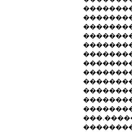
��������
��������
�������
��������
��������
��������
��������
�������
��������
��������
�������
��������
���.����
��������