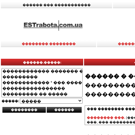
������ ��� �����������
�������� ��������
�����
������.�����:
������ � 
���������
���������
�����:
��� �������� ���
�������� ���.
(��
���, ��� ��������