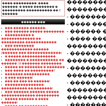
��������
���� ���������, ����
������, � ���� �������� �
��������
��������� ���������� �� 3
������.
- �������
������ ���
- ���� �
���������������
��� ������ ������.
- ������
��� ������ ����� ��������.
���������� �
- ���� �
������������� ��
��������� ������������
�������
��� ��������
������������ ������
- ������
(������ ��� �������������)
� ����� �������������
��������
�������� � ����������� ��
������. 10 ������� ��������
- �������
����� �� ������� � �������
��� ���� �� ���������?
��������
������� ����������
� ��� ������!
��� �� ��� �� ������!
- �������
���������������.
���������� �� �������!
�������
��� ������ ������ �����
������������� ���������
��������
����� ������ � ����
������!
- ������