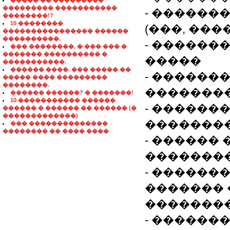
����� �� ���������
��������� �����������
- ������
��������!?
10 ��������
(���, ��
���������������� ������
����������.
- ������
��� ��������, � ��� ��� �
������� ���������� �
�����
�����������.
������ ����. ��� ����� ��
- ������
����� ���� ���������
��������.
�������
������ ������? � �������!
10 ����������� ������
- ������
������ � ������ �� ������ (�
�������������)
��������
��� ��������������
�������� �� ���� ����
- ������
��������
- ������
�������
�������
- ������