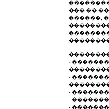
��������
��� �� �
������, 
�������
�������
��������
��������
- ������
�������
- ������
�������
- ������
- ������
- ������