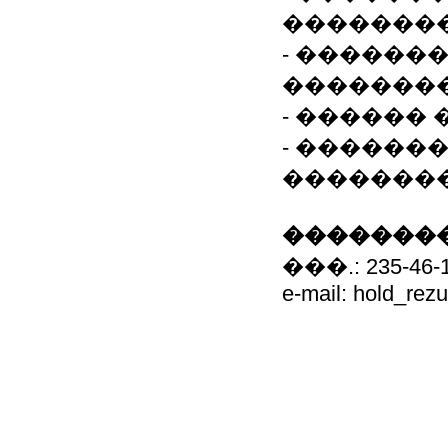
��������
- ������
�������
- ������
- ������
�������
��������
���.: 235-46-
e-mail: hold_re