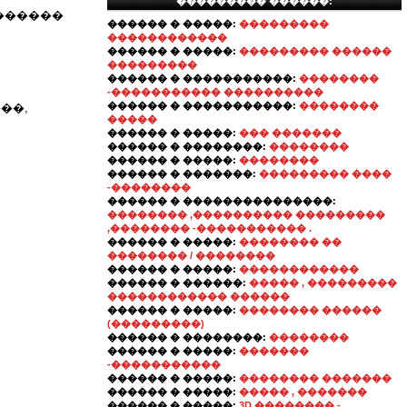
��������� ������:
������
������ � �����:
���������
������������
������ � �����:
��������� ������
���������
������ � �����������:
��������
-����������� ����������
������ � �����������:
��������
��,
�����
������ � �����:
��� �������
������ � ��������:
��������
������ � �����:
��������
������ � �������:
��������� ����
-��������
������ � ���������������:
�������� ,���������� ���������
,�������� -����������� .
������ � �����:
�������� ��
�������� / ��������
������ � �����:
������������
������ � ������:
����� , ���������
������������ ������
������ � �����:
�������� ������
(���������)
������ � ��������:
��������
������ � �����:
�������
-�����������
������ � �����:
�������� �������
������ � �����:
����� , �������
������ � �����:
3D �������� -