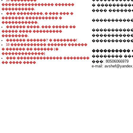
10 ��������
���������������� ������
� ���������
����������.
���� ������
��� ��������, � ��� ��� �
������� ���������� �
�����������
�����������.
������ ����. ��� ����� ��
�����������
����� ���� ���������
�����������
��������.
������ ������? � �������!
�����������
10 ����������� ������ ������
� ������ �� ������ (�
���������� 
�������������)
�������� ��
��� �������������� ��������
���: 80506066979
�� ���� ����
e-mail: avshef@yandex