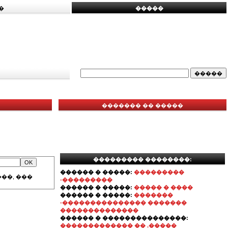
�
�����
������� �� �����
��������� ��������:
������ � �����:
���������
��, ���
-���������
������ � �����:
����� � ����
������ � �����:
�������
-��������������� �������
��������������
������ � ���������������:
������������� �� .�����