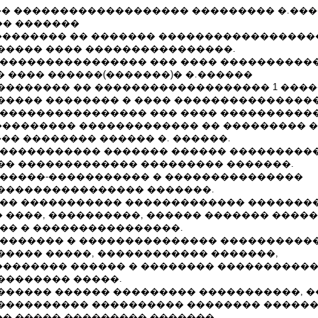
�. ��� ������������������� ��������� �.���
� �������
��������� �� ������� �����������������
����� ���� ����������������.
����������������� ��� ���� ����������
 ��� ���� ������(�������)� �.������
�������� �� ������������������� 1 ����
����� �������� � ���� ����������������
����������������� ��� ���� ����������
���������� ������������� �� ��������� 
9. ��� �������� ������ �. ������.
������������ ������� ������ ���������
�� ������������� ��������� �������.
������-����������� � ���������������
���������������� �������.
��� ����������� ������������� ��������
 ����, ����������, ������ ������� ����
��� � ����������������.
�������� � ��������������� ����������
����� �����, ������������ �������,
������� ������ � �������� �����������
�������� �����.
������ ������ ��������� �����������, 
���������� ���������� �������� �����
� ����� ��������� �������.