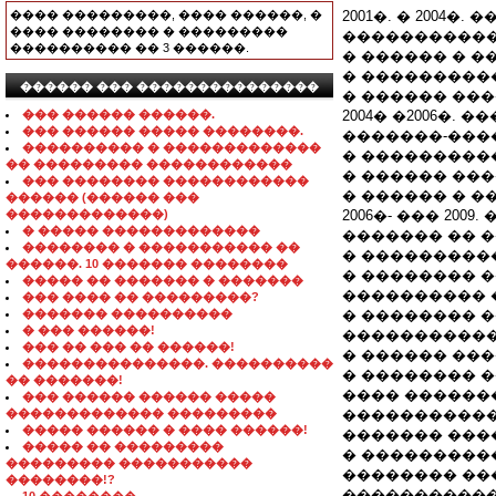
���� ���������, ���� ������, �
2001�. � 2004
���� �������� � ���������
�����������
���������� �� 3 ������.
� ������ � 
� ���������
������ ��� ���������������
� ������ ��
��� ������ ������.
2004� �2006�.
��� ������ ����� ��������.
�������-���
���������� � �������������
� ���������
�� ��������� ������������
� ������ ��
��� �������� ������������
� ������ � 
������ (������ ���
�������������)
2006�- ��� 200
� ����� �������������
������� �� 
�������� � ����������� ��
� ���������
������. 10 ������� ��������
� �������� 
����� �� ������� � �������
���������� 
��� ���� �� ���������?
������� ����������
� �������� 
� ��� ������!
�����������
��� �� ��� �� ������!
� ������ ��
���������������. ����������
� �������� 
�� �������!
���� ������
��� ������ ������ �����
������������� ���������
�����������
����� ������ � ���� ������!
������� ���
����� �� ���������
� ���������
��������� �����������
�������� ��
��������!?
�����������