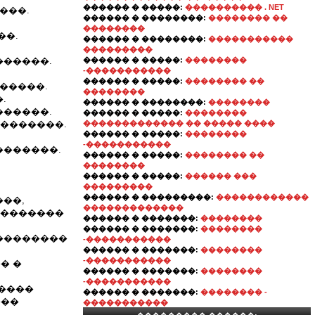
������ � �����:
���������� . NET
���.
������ � ��������:
�������� ��
��������
��.
������ � ��������:
�����������
���������
������.
������ � �����:
��������
-�����������
������ � �����:
�������� ��
�����.
��������
.
������ � ��������:
��������
������.
������ � �����:
��������
��������.
������������� �� ����� ����
������ � �����:
��������
-�����������
�������.
������ � �����:
�������� ��
��������
������ � �����:
������ ���
���������
������ � ���������:
������������
��,
�������������
��������
������ � �������:
��������
������ � �������:
��������
��������
-�����������
������ � �������:
��������
-�����������
� �
������ � �������:
��������
-�����������
�����
������ � �������:
�������� -
���
�����������