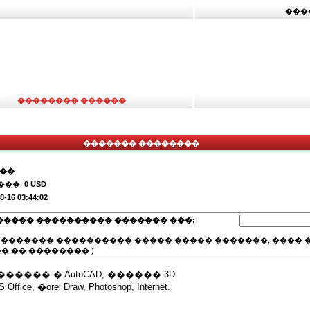
���
�������� ������
������� ��������
���
���:
0 USD
8-16 03:44:02
����� ���������� ������� ���:
(������� ���������� ����� ����� �������, ���� �
� �� ��������.)
���� � AutoCAD, ������-3D
ffice, �orel Draw, Photoshop, Internet.