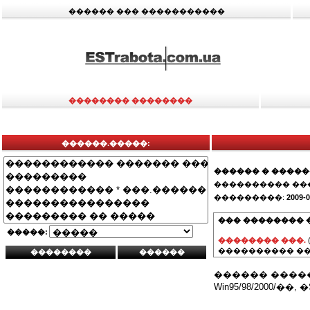
������ ��� �����������
�������� ��������
������.�����:
������ � ����
���������� ��
���������:
2009-0
��� �������� 
�����:
�������� ���.
���������� ��
������ ������
Win95/98/2000/��, �S O