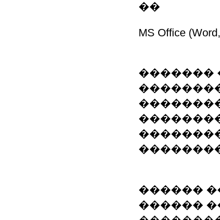
��
MS Office (Word, 
�������
�������
�������
��������
��������
��������
������ 
������ 