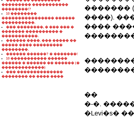
����� �� ���������
��������� �����������
������� 
��������!?
10 ��������
����). �
���������������� ������
����������.
���� ���
��� ��������, � ��� ��� �
������� ���������� �
��������
�����������.
������ ����. ��� ����� ��
����� ���� ���������
��������.
������ ������? � �������!
10 ����������� ������
�������
������ � ������ �� ������ (�
�������������)
��������
��� ��������������
�������� �� ���� ����
��
�-�. ���
�Levi�s� 