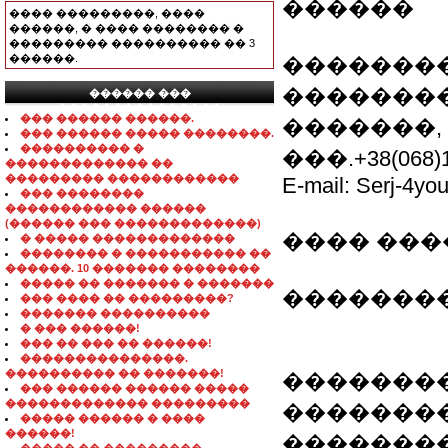
������
���� ���������, ����
������, � ���� �������� �
��������� ���������� �� 3
������.
�������
�������
������ ���
���������������
��� ������ ������.
�������, 
��� ������ ����� ��������.
���������� �
���.+38(068)1
������������� ��
��������� ������������
E-mail: Serj-4y
��� ��������
������������ ������
(������ ��� �������������)
���� �����
� ����� �������������
�������� � ����������� ��
������. 10 ������� ��������
����� �� ������� � �������
��������
��� ���� �� ���������?
������� ����������
� ��� ������!
��� �� ��� �� ������!
���������������.
���������� �� �������!
�������
��� ������ ������ �����
������������� ���������
�������
����� ������ � ����
������!
��������