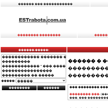
������ ��� �����������
�������� ��������
�����
������.�����:
������ � 
���������
���������
�����:
��� �������� ���
�������� ���.
(��
���, ��� ��������