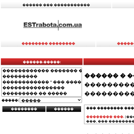
������ ��� �����������
�������� ��������
�����
������.�����:
������ � 
���������
���������
�����:
��� �������� ���
�������� ���.
(��
���, ��� ��������