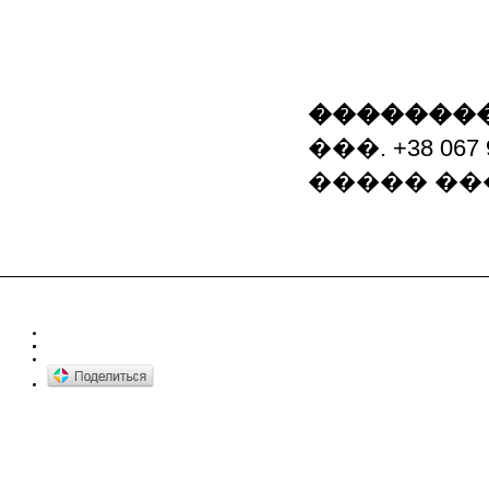
��������
���. +38 067 9
����� �����