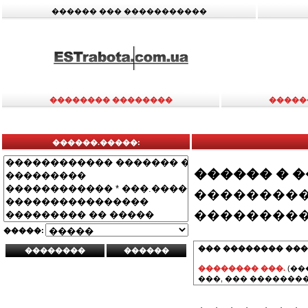
������ ��� �����������
�������� ��������
�����
������.�����:
������ � 
���������
���������
�����:
��� �������� ���
�������� ���.
(��
���, ��� ��������