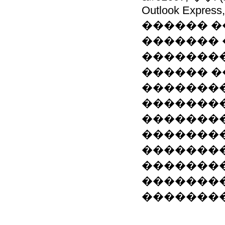
Outlook Express, 
������ 
�������
��������
������ �
��������
�������
�������
�������
�������
�������
�������
��������