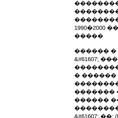
�������
��������
��������
1990�2000
�����
������ �
&#61607; 
��������
� ������ 
��������
������� 
������ �
��������
&#61607; ��: (M