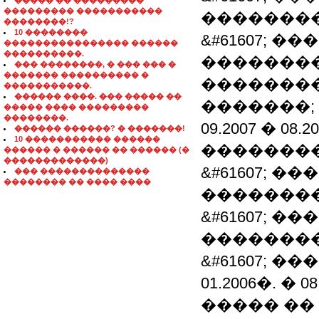
����� �� ���������
��������� �����������
��������
��������!?
10 ��������
&#61607; 
���������������� ������
����������.
�������
��� ��������, � ��� ��� �
������� ���������� �
��������
�����������.
������ ����. ��� ����� ��
�������;
����� ���� ���������
��������.
09.2007 � 0
������ ������? � �������!
10 ����������� ������
�������
������ � ������ �� ������ (�
�������������)
&#61607; �
��� ��������������
�������� �� ���� ����
��������
&#61607; 
��������
&#61607; 
01.2006�. 
����� ��