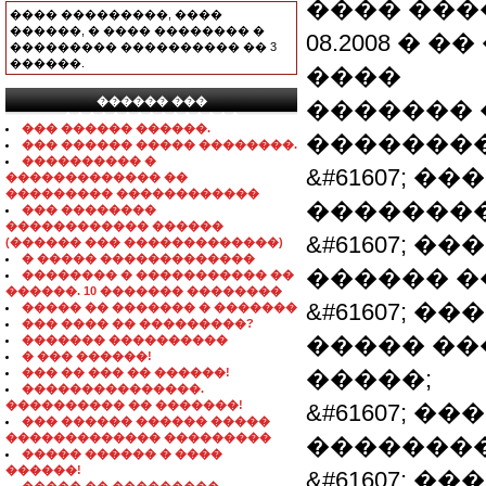
���� ���
���� ���������, ����
������, � ���� �������� �
08.2008 � 
��������� ���������� �� 3
������.
����
������ ���
�������
���������������
��� ������ ������.
��������
��� ������ ����� ��������.
���������� �
&#61607; 
������������� ��
��������� ������������
�������
��� ��������
������������ ������
&#61607; 
(������ ��� �������������)
� ����� �������������
������ �
�������� � ����������� ��
������. 10 ������� ��������
&#61607; 
����� �� ������� � �������
��� ���� �� ���������?
����� ��
������� ����������
� ��� ������!
��� �� ��� �� ������!
�����;
���������������.
���������� �� �������!
&#61607; 
��� ������ ������ �����
������������� ���������
��������
����� ������ � ����
������!
&#61607; 