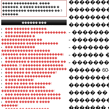
�������
���� ���������, ����
������, � ���� �������� �
�������
��������� ���������� �� 3
������.
��������
������ ���
��������
���������������
��� ������ ������.
- ������
��� ������ ����� ��������.
���������� �
- ������
������������� ��
��������� ������������
- ������
��� ��������
������������ ������
- ������
(������ ��� �������������)
� ����� �������������
- ������
�������� � ����������� ��
������. 10 ������� ��������
������ 60-
����� �� ������� � �������
��� ���� �� ���������?
�������
������� ����������
� ��� ������!
��� �� ��� �� ������!
��������
���������������.
���������� �� �������!
����� ��
��� ������ ������ �����
������������� ���������
��������
����� ������ � ����
������!
������� 