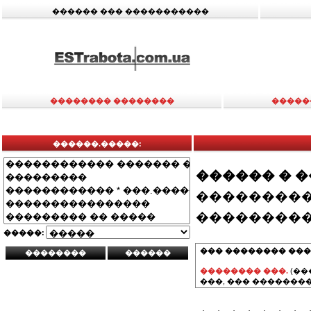
������ ��� �����������
�������� ��������
�����
������.�����:
������ � 
���������
���������
�����:
��� �������� ���
�������� ���.
(��
���, ��� ��������