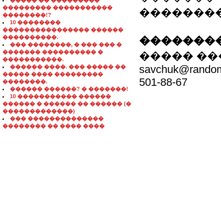
����� �� ���������
��������� �����������
�������� 501
��������!?
10 ��������
���������������� ������
����������.
��������
��� ��������, � ��� ��� �
������� ���������� �
����� ��
�����������.
savchuk@random
������ ����. ��� ����� ��
����� ���� ���������
501-88-67
��������.
������ ������? � �������!
10 ����������� ������
������ � ������ �� ������ (�
�������������)
��� ��������������
�������� �� ���� ����