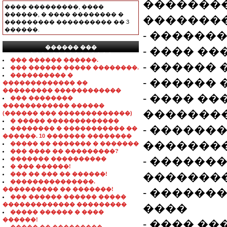
��������
���� ���������, ����
������, � ���� �������� �
��������
��������� ���������� �� 3
������.
- �������
������ ���
- ���� �
���������������
��� ������ ������.
- ������
��� ������ ����� ��������.
���������� �
- ������
������������� ��
��������� ������������
- ���� �
��� ��������
������������ ������
�������
(������ ��� �������������)
� ����� �������������
- ������
�������� � ����������� ��
������. 10 ������� ��������
��������
����� �� ������� � �������
��� ���� �� ���������?
- �������
������� ����������
� ��� ������!
��� �� ��� �� ������!
��������
���������������.
���������� �� �������!
- ������
��� ������ ������ �����
������������� ���������
����
����� ������ � ����
������!
- ���� ��