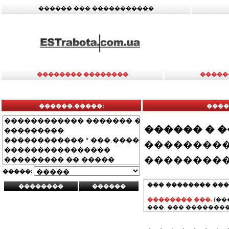
������ ��� �����������
�������� ��������
�����
������.�����:
����
������ � 
���������
���������
�����:
��� �������� ���
�������� ���.
(��
���, ��� ��������