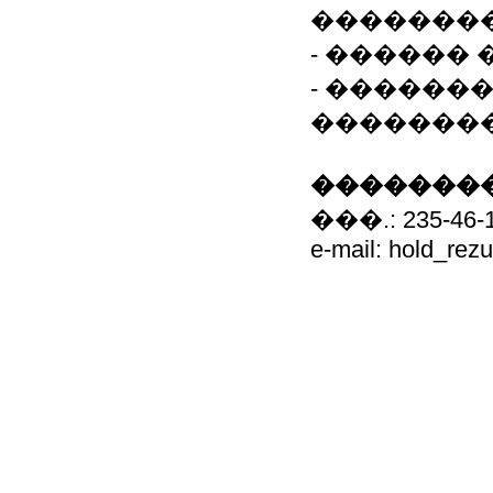
�������
- ������
- ������
�������
��������
���.: 235-46-
e-mail: hold_re