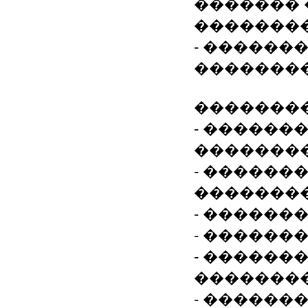
�������
�������
- ������
��������
��������
- ������
�������
- ������
�������
- ������
- ������
- ������
��������
- ������