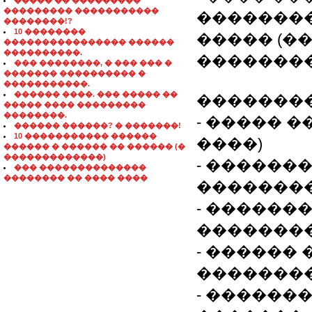
����� �� ���������
��������� �����������
��������
��������!?
10 ��������
����� (�
���������������� ������
����������.
��������
��� ��������, � ��� ��� �
������� ���������� �
�����������.
������ ����. ��� ����� ��
��������
����� ���� ���������
��������.
- ����� 
������ ������? � �������!
10 ����������� ������
����)
������ � ������ �� ������ (�
�������������)
- ������
��� ��������������
�������� �� ���� ����
�������
- ������
�������
- ������
�������
- ������