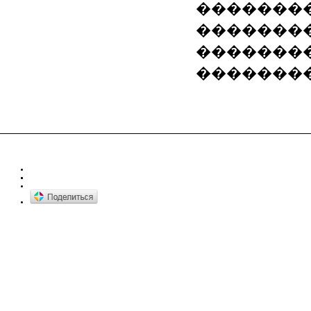
�������
��������
�������
�������