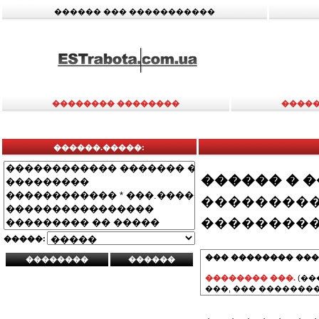
������ ��� �����������
�������� ��������
�����
������.�����:
������ � 
���������
���������
�����:
��� �������� ���
�������� ���.
(��
���, ��� ��������