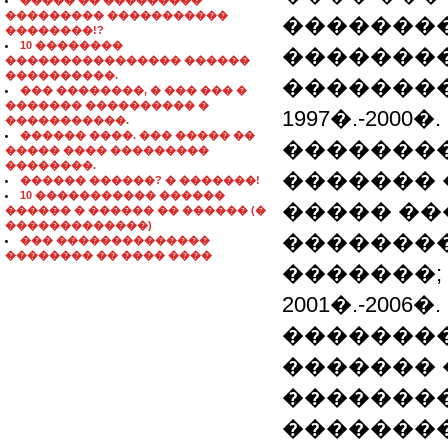
����� �� ���������
��������� �����������
��������
��������!?
10 ��������
�����������
���������������� ������
����������.
��������
��� ��������, � ��� ��� �
������� ���������� �
1997�.-2000
�����������.
������ ����. ��� ����� ��
�������
����� ���� ���������
��������.
������� 
������ ������? � �������!
10 ����������� ������
����� ��
������ � ������ �� ������ (�
�������������)
��������
��� ��������������
�������� �� ���� ����
�������;
2001�.-200
�������
�������
�������
�������