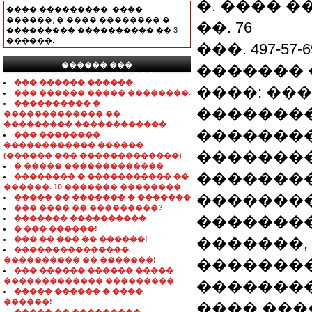
�. ���� �
���� ���������, ����
������, � ���� �������� �
��. 76
��������� ���������� �� 3
������.
���. 497-57-6
������ ���
�������
���������������
��� ������ ������.
����: ��
��� ������ ����� ��������.
���������� �
��������
������������� ��
��������� ������������
�������
��� ��������
������������ ������
��������
(������ ��� �������������)
� ����� �������������
�������
�������� � ����������� ��
������. 10 ������� ��������
�������
����� �� ������� � �������
��� ���� �� ���������?
��������
������� ����������
� ��� ������!
��� �� ��� �� ������!
�������,
���������������.
���������� �� �������!
�������
��� ������ ������ �����
������������� ���������
��������
����� ������ � ����
������!
���� ������