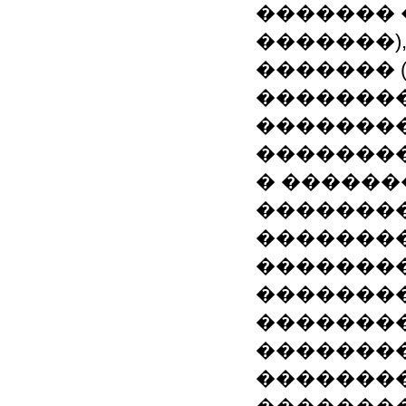
������� 
�������),
������� 
��������
�������
�������
� ������
�������
�������
��������
��������
��������
��������
��������