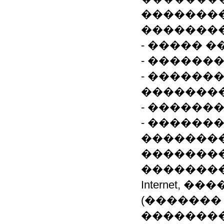
�������� 
��������
- ����� 
- ������
- ������
��������
- ������
- ������
��������
��������
�������� ��: M
Internet, 
(�������
��������