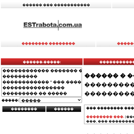
������ ��� �����������
�������� ��������
�����
������.�����:
������������
.�������
������ � 
���������
���������
�����:
��� �������� ���
�������� ���.
(��
���, ��� ��������