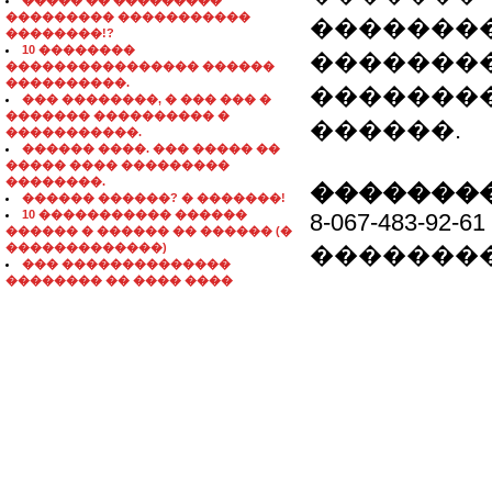
����� �� ���������
��������� �����������
��������
��������!?
10 ��������
��������
���������������� ������
����������.
��������
��� ��������, � ��� ��� �
������� ���������� �
������.
�����������.
������ ����. ��� ����� ��
����� ���� ���������
��������.
��������
������ ������? � �������!
10 ����������� ������
8-067-483-92-61
������ � ������ �� ������ (�
�������������)
�������
��� ��������������
�������� �� ���� ����