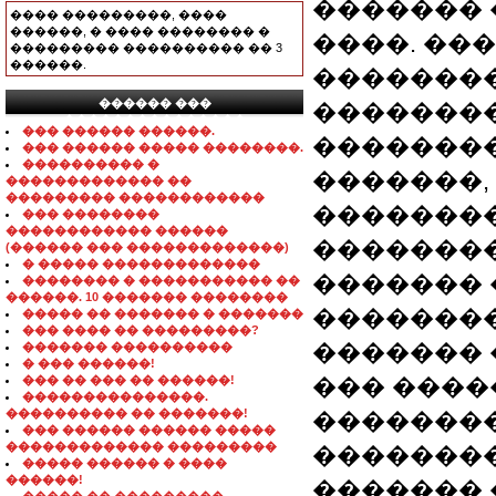
������� 
���� ���������, ����
������, � ���� �������� �
����. ��
��������� ���������� �� 3
������.
��������
������ ���
��������
���������������
��� ������ ������.
�������
��� ������ ����� ��������.
���������� �
�������,
������������� ��
��������� ������������
��������
��� ��������
������������ ������
��������
(������ ��� �������������)
� ����� �������������
������� 
�������� � ����������� ��
������. 10 ������� ��������
��������
����� �� ������� � �������
��� ���� �� ���������?
������� 
������� ����������
� ��� ������!
��� �� ��� �� ������!
��� ����
���������������.
���������� �� �������!
�������
��� ������ ������ �����
������������� ���������
��������
����� ������ � ����
������!
�������