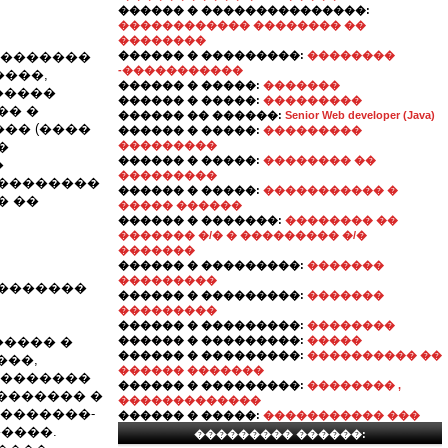
������ � ���������������:
������������ �������� ��
��������
��������
������ � ���������:
��������
-�����������
����,
������ � �����:
�������
�����
������ � �����:
���������
�� �
������ �� ������:
Senior Web developer (Java)
�� (����
������ � �����:
���������
�
���������
������ � �����:
�������� ��
�
���������
���������
������ � �����:
����������� �
� ��
����� ������
������ � �������:
�������� ��
������� �/� � ��������� �/�
�������
������ � ���������:
�������
���������
��������
������ � ���������:
�������
���������
������ � ���������:
��������
����� �
������ � ���������:
�����
������ � ���������:
���������� ��
���,
������ �������
��������
������ � ���������:
�������� ,
������� �
�������������
��������-
������ � �����:
����������� ���
����.
��������� ������: