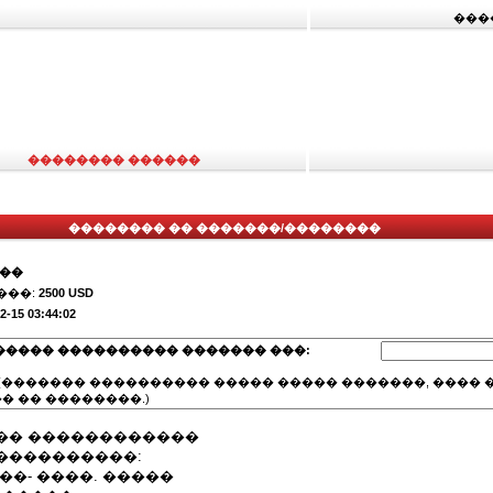
���
�������� ������
�������� �� �������/��������
���
���:
2500 USD
2-15 03:44:02
����� ���������� ������� ���:
(������� ���������� ����� ����� �������, ���� �
� �� ��������.)
�� ������������
����������:
 ��- ����. �����