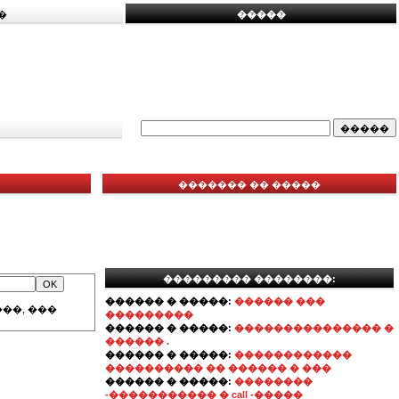
�
�����
������� �� �����
��������� ��������:
������ � �����:
������ ���
��, ���
���������
������ � �����:
��������������� �
������ .
������ � �����:
������������
���������� �� ������ � ���
������ � �����:
��������
-����������� � call -�����