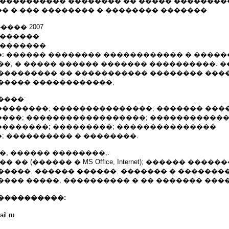
 ���������� �������� �� ����� �������
� � ��� �������� � �������� �������.
���� 2007
 ������
��������
: ������ �������� ������������ � �����
��, � ����� ������ ������� ����������. 
��������� �� ����������� �������� ���
����� ������������;
����:
�������; ���������������; ������� ���
���; ������������������; ������������
�������; ���������; ���������������
; ���������� � ��������.
�, ������ ��������,.
 �� (������ � MS Office, Internet); ������ �����
����. ������ ������: ������� � ��������
��� �����, ���������� � �� ������� ����
����������:
.
il.ru