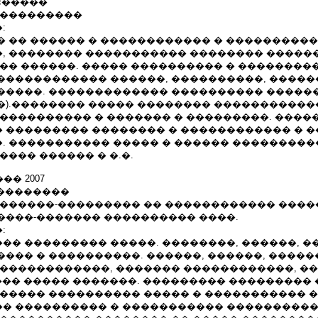
c�����
����������
:
� �� ������ � ������������ � ���������
, �������� ����������� �������� �����
��� ������. ����� ���������� � ��������
������������ ������, ����������, �����
�����. ������������� ���������� ������
�).�������� ����� �������� �����������
 ���������� � ������� � ���������. ����
 ��������� �������� � ������������ � 
. ����������� ����� � ������ ���������
���� ������ � �.�.
�� 2007
 ��������
�������-��������� �� ������������ ���
����-������� ���������� ����.
:
� ��������� �����. ��������, ������, �
��� � ����������. ������, ������, �����
�������������, ������� ������������, �
��� ����� �������. ��������� ��������� 
������ ���������� ����� � ����������� 
� ���������� � ����������� ����������