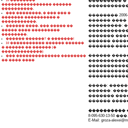
10 ��������
��������� �
���������������� ������
�����������
����������.
��� ��������, � ��� ��� �
�������� 2006-
������� ���������� �
������ ����
�����������.
���������: 
������ ����. ��� ����� ��
����� ���� ���������
�����������
��������.
������� ���
������ ������? � �������!
������ ����
10 ����������� ������ ������
�������-���
� ������ �� ������ (�
�������������)
������ ����
��� �������������� ��������
�� ���� ����
�����������
�����������
�����������
�����������
�����: �����
������: ������
������� ����
������ �����
���������� 
8-095-630-13-50 ���
E-Mail: groza-alexei@ma