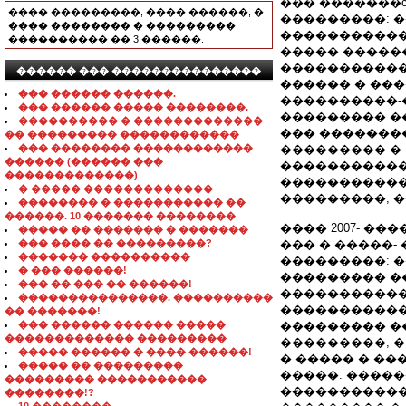
��� �������
���� ���������, ���� ������, �
���������: 
���� �������� � ���������
�����������
���������� �� 3 ������.
����� �����
�����������
������ ��� ���������������
������ � ��
��� ������ ������.
����������-
��� ������ ����� ��������.
��������� �
���������� � �������������
��� �������
�� ��������� ������������
��� �������� ������������
��������� �
������ (������ ���
�����������
�������������)
�����������
� ����� �������������
���������, �
�������� � ����������� ��
������. 10 ������� ��������
���� 2007- ����
����� �� ������� � �������
��� ���� �� ���������?
��� � �����-
������� ����������
���������: 
� ��� ������!
��������� �
��� �� ��� �� ������!
�����������
���������������. ����������
������������
�� �������!
��� ������ ������ �����
��������� ��
������������� ���������
���������, 
����� ������ � ���� ������!
� ����� � ��
����� �� ���������
�����. ����
��������� �����������
�����������
��������!?