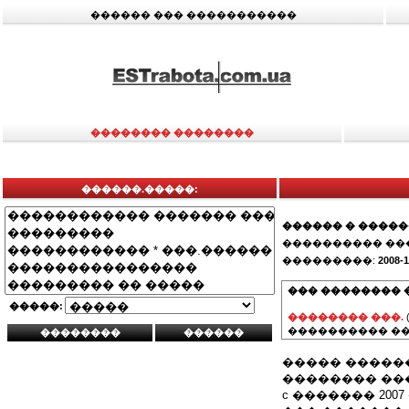
������ ��� �����������
�������� ��������
������.�����:
������ � ����
���������� ��
���������:
2008-1
��� �������� 
�����:
�������� ���.
���������� ��
����� �����
�������� ��
c ������� 2007