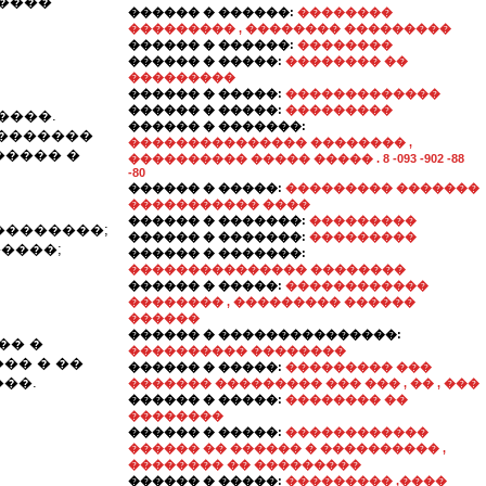
�����
������ � ������:
��������
��������� , �������� ���������
������ � ������:
��������
������ � �����:
�������� ��
���������
������ � �����:
�������������
������ � �����:
���������
����.
������ � �������:
��������
��������������� �������� ,
����� �
���������� ����� ����� . 8 -093 -902 -88
-80
������ � �����:
��������� �������
����������� ����
������ � �������:
���������
��������;
������ � �������:
���������
����;
������ � �������:
��������������� ��������
������ � �����:
������������
�������� , ��������� ������
������
������ � ���������������:
��� �
���������� ��������
�� � ��
������ � �����:
��������� ���
��.
������� ��������� ��� ��� , �� , ���
������ � �����:
�������� ��
��������
������ � �����:
������������
������ �� ������ � ���������� ,
�������� �� ���������
������ � �����:
��������� ,����