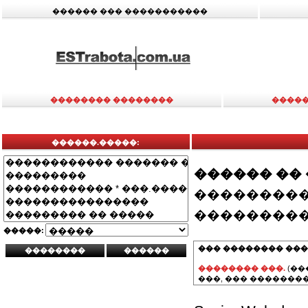
������ ��� �����������
�������� ��������
�����
������.�����:
������ ��
���������
���������
�����:
��� �������� ���
�������� ���.
(��
���, ��� ��������