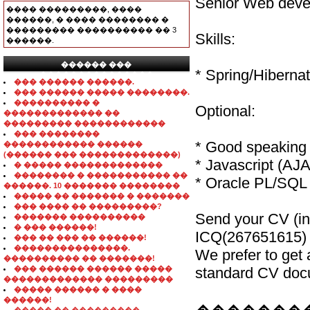
Senior Web deve
���� ���������, ����
������, � ���� �������� �
��������� ���������� �� 3
Skills:
������.
������ ���
* Spring/Hiberna
���������������
��� ������ ������.
��� ������ ����� ��������.
���������� �
Optional:
������������� ��
��������� ������������
��� ��������
* Good speaking 
������������ ������
(������ ��� �������������)
* Javascript (AJ
� ����� �������������
�������� � ����������� ��
* Oracle PL/SQL
������. 10 ������� ��������
����� �� ������� � �������
��� ���� �� ���������?
Send your CV (in 
������� ����������
� ��� ������!
ICQ(267651615)
��� �� ��� �� ������!
���������������.
We prefer to get 
���������� �� �������!
��� ������ ������ �����
standard CV doc
������������� ���������
����� ������ � ����
������!