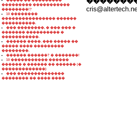
��������
����� �� ���������
��������� �����������
cris@altertech.n
��������!?
10 ��������
���������������� ������
����������.
��� ��������, � ��� ��� �
������� ���������� �
�����������.
������ ����. ��� ����� ��
����� ���� ���������
��������.
������ ������? � �������!
10 ����������� ������
������ � ������ �� ������ (�
�������������)
��� ��������������
�������� �� ���� ����