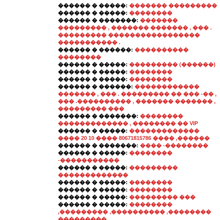
������ � �����:
������� ���������
������ � �����:
��������
������ � �������:
�������
��������� , ������� ������� , ��� .
��������� �����������������
����������� .
������ � ������:
����������
��������
������ � �����:
��������� (������)
������ � �����:
��������
������ � �����:
��������
������ � ������:
������������
������� , ��� . ��������� �� ��� -�� ,
��� .���������� , ������� ������� ,
��������� ���
������ � �������:
��������
������������� , �������� �� VIP
������ � �����:
�������������
���� 20 10 ���� 80671815786 ���� ,������
������ � �������:
���� -��������
������ � �����:
��������
-�����������
������ � �����:
���������
�������������
������ � �����:
��������
������ � �����:
��������
������ � �����:
��������� ���
������ � �����:
��������
,��������� ,���������� ,��������
���������