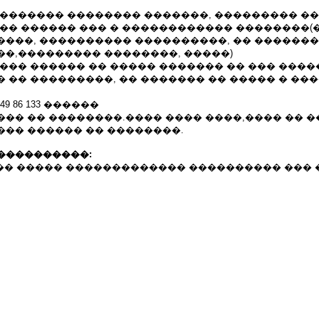
�������� �������� �������, ��������� ��
��� ������ ��� � ������������ ��������(
����, ���������� ����������, �� ������
��,��������� ��������, �����)
��� ������ �� ����� ������� �� ��� ����
 �� ���������, �� ������� �� ����� � ��
49 86 133 ������
��� �� ��������.���� ���� ����,���� �� 
��� ������ �� ��������.
����������:
�� ����� ������������� ���������� ��� ��