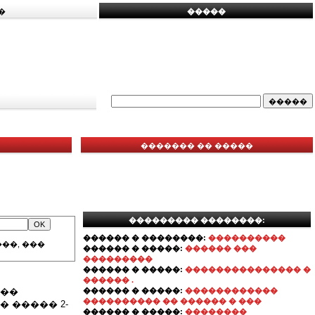
�
�����
������� �� �����
��������� ��������:
������ � ��������:
����������
��, ���
������ � �����:
������ ���
���������
������ � �����:
��������������� �
������ .
���
������ � �����:
������������
���������� �� ������ � ���
 ����� 2-
������ � �����:
��������