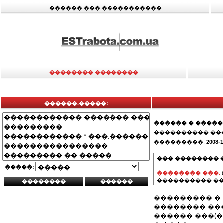
������ ��� �����������
�������� ��������
������.�����:
������ � �����
���������� ��
���������:
2008-1
��� �������� 
�����:
�������� ���.
���������� ��
��������� �
�������� ��
������ ���(�