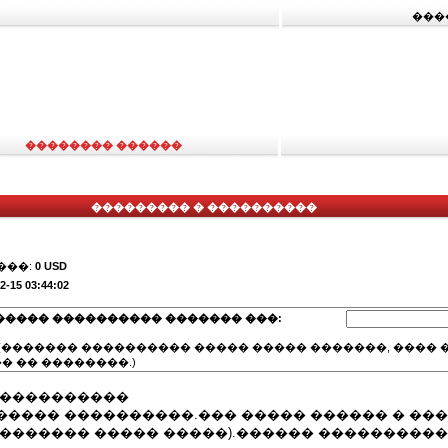
���
�������� ������
��������� � ����������
���:
0 USD
2-15 03:44:02
����� ���������� ������� ���:
(������� ���������� ����� ����� �������, ���� �
� �� ��������.)
 ����������
����� ����������.��� ����� ������ � ��
������� ����� �����).������ �����������