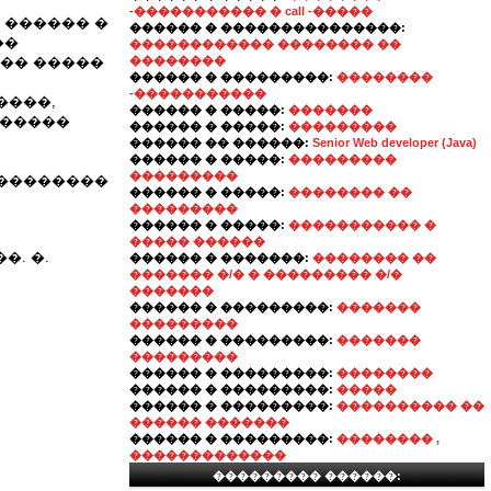
-����������� � call -�����
 ������ �
������ � ���������������:
��
������������ �������� ��
��� �����
��������
������ � ���������:
��������
-�����������
����,
������ � �����:
�������
������
������ � �����:
���������
������ �� ������:
Senior Web developer (Java)
������ � �����:
���������
���������
���������
������ � �����:
�������� ��
���������
������ � �����:
����������� �
����� ������
. �.
������ � �������:
�������� ��
������� �/� � ��������� �/�
�������
������ � ���������:
�������
���������
������ � ���������:
�������
���������
������ � ���������:
��������
������ � ���������:
�����
������ � ���������:
���������� ��
������ �������
������ � ���������:
�������� ,
�������������
��������� ������: