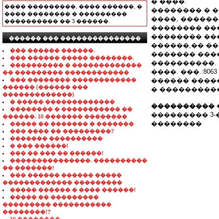
� ����.
���� ���������, ���� ������, �
�������� � 
���� �������� � ���������
����, �����
���������� �� 3 ������.
�������� ��
�������� ��
������ ��� ���������������
������,�� ��
��� ������ ������.
������� ����
��� ������ ����� ��������.
����������.
���������� � �������������
����. ���.:8063 
�� ��������� ������������
��� �������� ������������
������ ����
������ (������ ���
� ���������
�������������)
� ����� �������������
���������� 
�������� � ����������� ��
��������� 3-
������. 10 ������� ��������
��������
����� �� ������� � �������
��� ���� �� ���������?
������� ����������
� ��� ������!
��� �� ��� �� ������!
���������������. ����������
�� �������!
��� ������ ������ �����
������������� ���������
����� ������ � ���� ������!
����� �� ���������
��������� �����������
��������!?