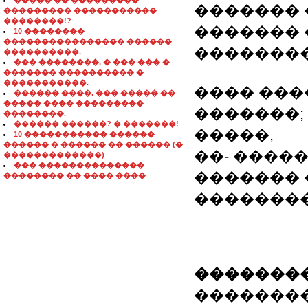
����� �� ���������
������� ��
��������� �����������
��������!?
������� 
10 ��������
���������������� ������
��������
����������.
��� ��������, � ��� ��� �
������� ���������� �
�����������.
���� ���
������ ����. ��� ����� ��
����� ���� ���������
�������;
��������.
������ ������? � �������!
�����,
10 ����������� ������
������ � ������ �� ������ (�
��- ����
�������������)
��� ��������������
������� 
�������� �� ���� ����
�������
��������
��������