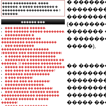
� �������
���� ���������, ����
������, � ���� �������� �
��������
��������� ���������� �� 3
������.
�������
������ ���
(�������
���������������
��� ������ ������.
������� 
��� ������ ����� ��������.
���������� �
� �������
������������� ��
��������� ������������
�����),
��� ��������
������������ ������
(������ ��� �������������)
� ����� �������������
�������� � ����������� ��
������. 10 ������� ��������
�� �����
����� �� ������� � �������
��� ���� �� ���������?
��������
������� ����������
� ��� ������!
��������
��� �� ��� �� ������!
���������������.
���������
���������� �� �������!
��� ������ ������ �����
��������
������������� ���������
����� ������ � ����
����� �����
������!