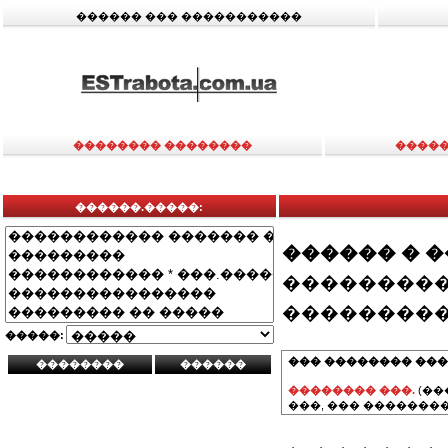
������ ��� �����������
�������� ��������
�����
������.�����:
������ � 
���������
���������
�����:
��� �������� ���
�������� ���.
(��
���, ��� ��������