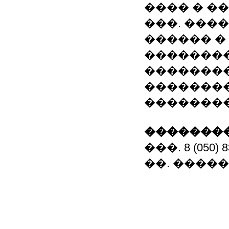
���� � �
���. ���
������ �
��������
�������
��������
��������
��������
���. 8 (050) 83
��. �����: a