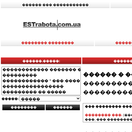
������ ��� �����������
�������� ��������
�����
������.�����:
������
������ � 
���������
���������
�����:
��� �������� ���
�������� ���.
(��
���, ��� ��������