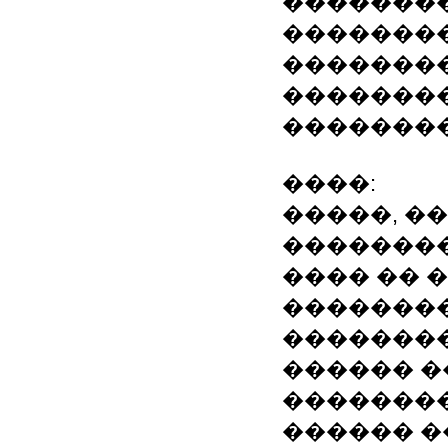
��������
��������
�������
�������
�������
����:
�����, �
��������
���� �� 
�������
��������
������ �
��������
������ �