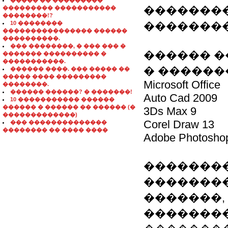
����� �� ���������
��������
��������� �����������
��������!?
10 ��������
��������
���������������� ������
����������.
��� ��������, � ��� ��� �
������ 
������� ���������� �
�����������.
� ������
������ ����. ��� ����� ��
����� ���� ���������
Microsoft Office
��������.
������ ������? � �������!
Auto Cad 2009
10 ����������� ������
������ � ������ �� ������ (�
3Ds Max 9
�������������)
Corel Draw 13
��� ��������������
�������� �� ���� ����
Adobe Photosho
�������
�������
�������,
��������