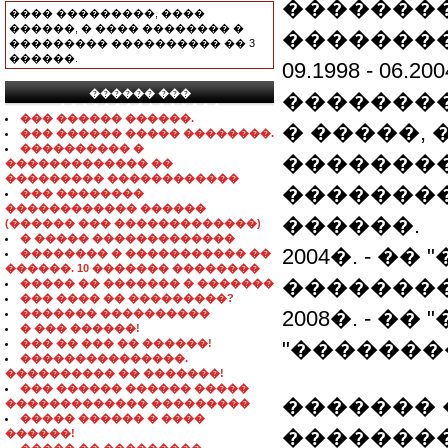
��������
���� ���������, ����
������, � ���� �������� �
��������
��������� ���������� �� 3
������.
09.1998 - 06
������ ���
�������
���������������
��� ������ ������.
� �����, 
��� ������ ����� ��������.
���������� �
�������
������������� ��
��������� ������������
��������
��� ��������
������������ ������
������.
(������ ��� �������������)
� ����� �������������
2004�. - �
�������� � ����������� ��
������. 10 ������� ��������
��������
����� �� ������� � �������
��� ���� �� ���������?
2008�. - �
������� ����������
� ��� ������!
��� �� ��� �� ������!
"�������
���������������.
���������� �� �������!
��� ������ ������ �����
�������
������������� ���������
����� ������ � ����
��������
������!