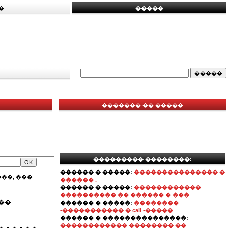
�
�����
������� �� �����
��������� ��������:
������ � �����:
��������������� �
��, ���
������ .
������ � �����:
������������
���������� �� ������ � ���
��
������ � �����:
��������
-����������� � call -�����
������ � ���������������:
������������ �������� ��