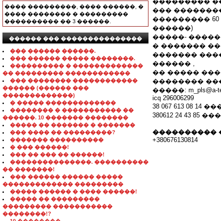
��������� �
���� ���������, ���� ������, �
��� ���������
���� �������� � ���������
��������� 60
���������� �� 3 ������.
������)
�����- �����
������ ��� ���������������
� ������� �
��� ������ ������.
������� ���
��� ������ ����� ��������.
������ ,
���������� � �������������
�� ����� ����
�� ��������� ������������
��� �������� ������������
�������� ����
������ (������ ���
�����: m_pls@a-tel
�������������)
icq 296006299
� ����� �������������
38 067 613 08 14 ��
�������� � ����������� ��
380612 24 43 85 ��
������. 10 ������� ��������
����� �� ������� � �������
���������� 
��� ���� �� ���������?
+380676130814
������� ����������
� ��� ������!
��� �� ��� �� ������!
���������������. ����������
�� �������!
��� ������ ������ �����
������������� ���������
����� ������ � ���� ������!
����� �� ���������
��������� �����������
��������!?