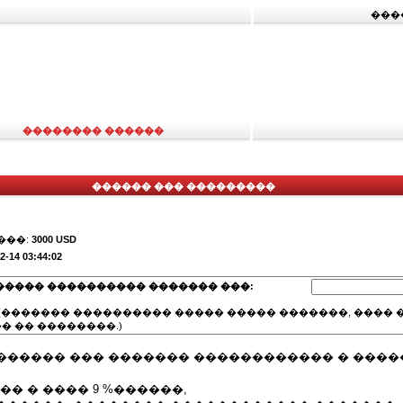
���
�������� ������
������ ��� ���������
���:
3000 USD
2-14 03:44:02
����� ���������� ������� ���:
(������� ���������� ����� ����� �������, ���� �
� �� ��������.)
������ ��� ������� ������������ � ����
�� � ���� 9 %������,