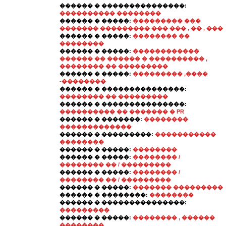
������ � ���������������:
���������� ��������
������ � �����:
��������� ���
������� ��������� ��� ��� , �� , ���
������ � �����:
�������� ��
��������
������ � �����:
������������
������ �� ������ � ���������� ,
�������� �� ���������
������ � �����:
��������� ,����
-��������
������ � ���������������:
�������� �� ���������
������ � ���������������:
���������� �� ������� � PR
������ � �������:
��������
�������������
������ � ���������:
�����������
��������
������ � �����:
��������
������ � �����:
�������� /
�������� �� / ���������
������ � �����:
�������� /
�������� �� / ���������
������ � �����:
������� ���������
������ � ��������:
��������
������ � ���������������:
���������
������ � �����:
�������� , ������
��������