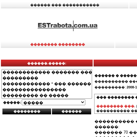
������ ��� �����������
�������� ��������
������.�����:
������ � �����
���������� ��
���������:
2008-1
��� �������� 
�����:
�������� ���.
���������� ��
���������� 
������:
������� 70 ��