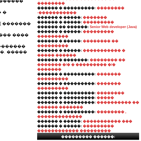
 ������
��������
������ � ���������:
��������
 �
-�����������
������ � �����:
�������
������ � �����:
���������
 ( �������
������ �� ������:
Senior Web developer (Java)
������ � �����:
���������
��� ����
���������
������ � �����:
�������� ��
 ��������
���������
������ � �����:
����������� �
��. �����
����� ������
������ � �������:
�������� ��
������� �/� � ��������� �/�
�������
������ � ���������:
�������
���������
������ � ���������:
�������
���������
������ � ���������:
��������
������ � ���������:
�����
������ � ���������:
���������� ��
������ �������
������ � ���������:
�������� ,
�������������
������ � �����:
����������� ���
������ � �����:
���������
������������ ���������
��������� ������: