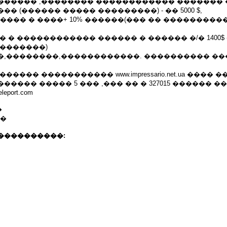
������ ,�������� ������������ �������
� (������ ����� ���������) - �� 5000 $,
 ���� � ����+ 10% ������(��� �� ����������
� � ������������ ������ � ������ �/� 1400$
��������)
�,��������,������������. ���������� ��
����� ����������� www.impressario.net.ua ����
���� ����� 5 ��� ,��� �� � 327015 ������ �
eport.com
�
��
����������: