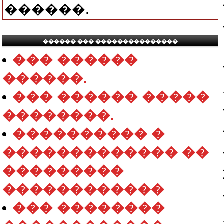
������.
������ ��� ���������������
��� ������
������.
��� ������ �����
��������.
���������� �
������������� ��
���������
������������
��� ��������