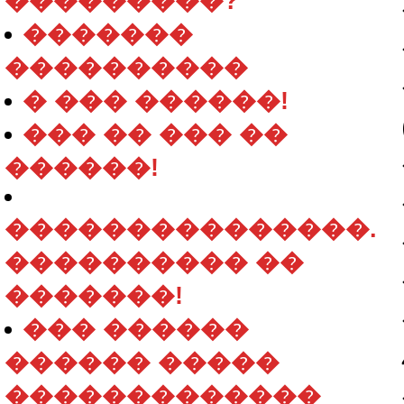
���������?
�������
����������
� ��� ������!
��� �� ��� ��
������!
���������������.
���������� ��
�������!
��� ������
������ �����
�������������