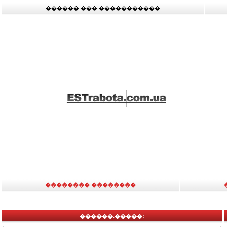
������ ��� �����������
�������� ��������
������.�����: