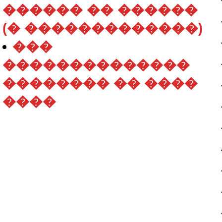
������ �� ������
(� �������������)
���
��������������
�������� �� ����
����