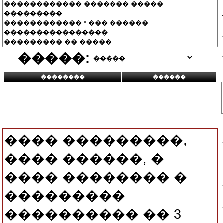
�����:
���� ���������,
���� ������, �
���� �������� �
���������
���������� �� 3