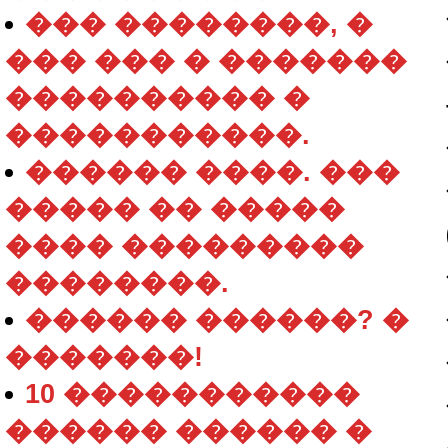
��� ��������, �
��� ��� � �������
���������� �
�����������.
������ ����. ���
����� �� �����
���� ���������
��������.
������ ������? �
�������!
10 �����������
������ ������ �