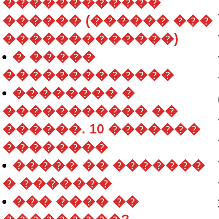
������������
������ (������ ���
�������������)
� �����
�������������
�������� �
����������� ��
������. 10 �������
��������
����� �� �������
� �������
��� ���� ��