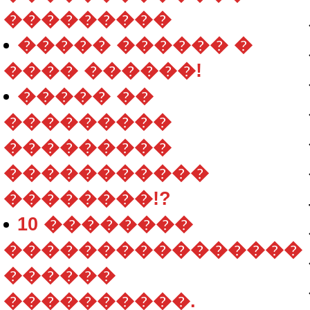
���������
����� ������ �
���� ������!
����� ��
���������
���������
�����������
��������!?
10 ��������
����������������
������
����������.