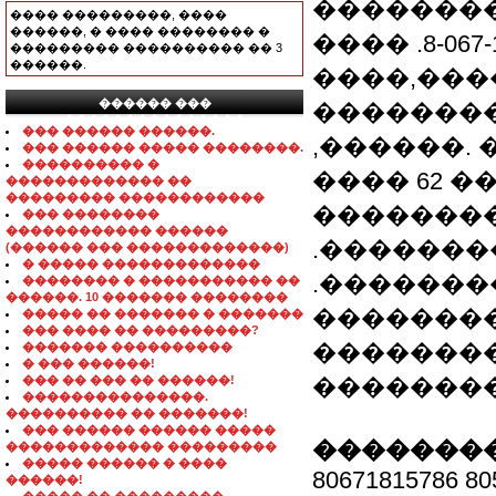
��������
���� ���������, ����
������, � ���� �������� �
���� .8-067-18
��������� ���������� �� 3
������.
����,���
������ ���
��������
���������������
��� ������ ������.
,������. ���
��� ������ ����� ��������.
���������� �
���� 62 ��
������������� ��
��������� ������������
��������
��� ��������
������������ ������
.��������
(������ ��� �������������)
� ����� �������������
.�������
�������� � ����������� ��
������. 10 ������� ��������
�������
����� �� ������� � �������
��� ���� �� ���������?
��������
������� ����������
� ��� ������!
��� �� ��� �� ������!
��������
���������������.
���������� �� �������!
��� ������ ������ �����
��������
������������� ���������
����� ������ � ����
80671815786 80
������!