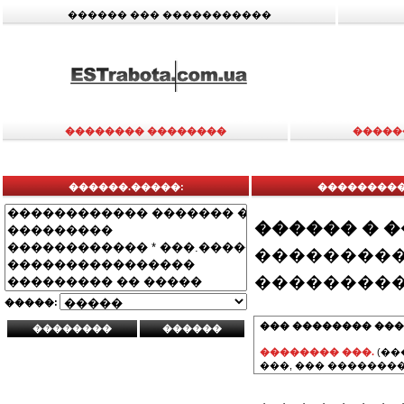
������ ��� �����������
�������� ��������
�����
������.�����:
�����������
������ � 
���������
���������
�����:
��� �������� ���
�������� ���.
(��
���, ��� ��������