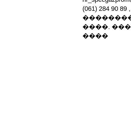
(061) 284 90
��������
����. ���.: (0
����