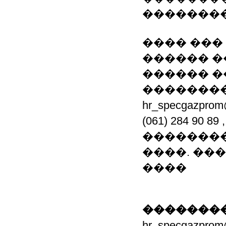
��������
���� ���
������ �
������ �
��������
hr_specgazpr
(061) 284 90
��������
����. ���.: (0
����
��������
hr_specgazpr