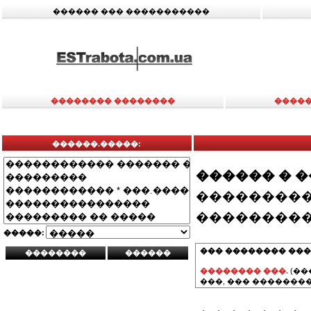
������ ��� �����������
�������� ��������
�����
������.�����:
������ � 
���������
���������
�����:
��� �������� ���
�������� ���.
(��
���, ��� ��������