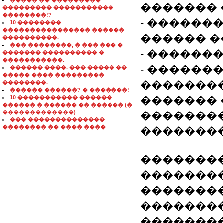
����� �� ���������
������� 
��������� �����������
��������!?
- ������
10 ��������
���������������� ������
������ �
����������.
��� ��������, � ��� ��� �
- ������
������� ���������� �
�����������.
- ������
������ ����. ��� ����� ��
����� ���� ���������
��������
��������.
������ ������? � �������!
10 ����������� ������
������� 
������ � ������ �� ������ (�
�������������)
�������
��� ��������������
�������� �� ���� ����
�������
��������
��������
��������
�������
��������