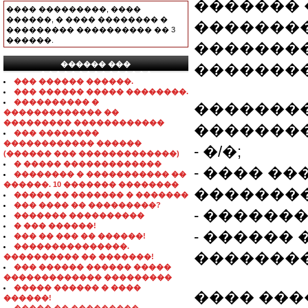
�������
���� ���������, ����
������, � ���� �������� �
��������
��������� ���������� �� 3
������.
�������
������ ���
��������
���������������
��� ������ ������.
��� ������ ����� ��������.
���������� �
��������
������������� ��
��������� ������������
��������
��� ��������
������������ ������
- �/�;
(������ ��� �������������)
� ����� �������������
- ���� �
�������� � ����������� ��
������. 10 ������� ��������
���������
����� �� ������� � �������
��� ���� �� ���������?
- ������� 
������� ����������
� ��� ������!
- ������
��� �� ��� �� ������!
���������������.
��������
���������� �� �������!
��� ������ ������ �����
������������� ���������
����� ������ � ����
���� ���
������!