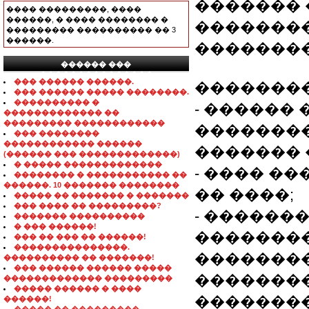
������� 
���� ���������, ����
������, � ���� �������� �
�������
��������� ���������� �� 3
������.
��������
������ ���
���������������
��� ������ ������.
��������
��� ������ ����� ��������.
���������� �
- ������
������������� ��
��������� ������������
��������
��� ��������
������������ ������
������� 
(������ ��� �������������)
� ����� �������������
- ���� ��
�������� � ����������� ��
������. 10 ������� ��������
�� ����;
����� �� ������� � �������
��� ���� �� ���������?
- ������
������� ����������
� ��� ������!
�������
��� �� ��� �� ������!
���������������.
��������
���������� �� �������!
��� ������ ������ �����
��������
������������� ���������
����� ������ � ����
�������
������!