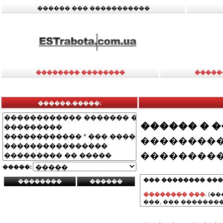
������ ��� �����������
�������� ��������
�����
������.�����:
������ � 
���������
���������
�����:
��� �������� ���
�������� ���.
(��
���, ��� ��������