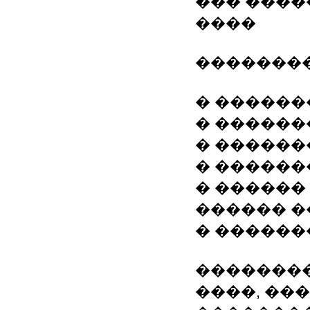
��� ����
����
�������
� �����
� �����
� �����
� �����
� ������
������ 
� ������
��������
����, ��