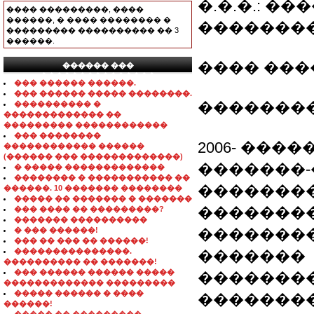
�.�.�.: �
���� ���������, ����
������, � ���� �������� �
�������
��������� ���������� �� 3
������.
���� ������
������ ���
���������������
��� ������ ������.
��� ������ ����� ��������.
��������
���������� �
������������� ��
��������� ������������
��� ��������
2006- ��
������������ ������
(������ ��� �������������)
�������
� ����� �������������
�������� � ����������� ��
�������
������. 10 ������� ��������
����� �� ������� � �������
��������
��� ���� �� ���������?
������� ����������
� ��� ������!
��������
��� �� ��� �� ������!
���������������.
�������
���������� �� �������!
��� ������ ������ �����
��������
������������� ���������
����� ������ � ����
�������
������!