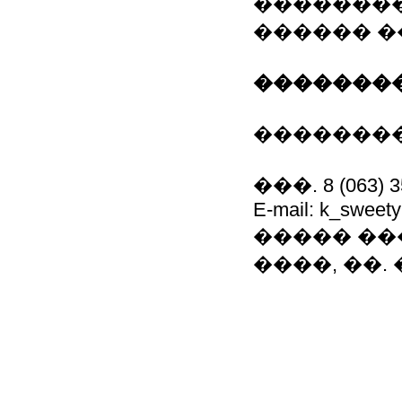
��������
������ �
��������
��������
���. 8 (063) 3
E-mail: k_sweet
����� ��
����, ��.