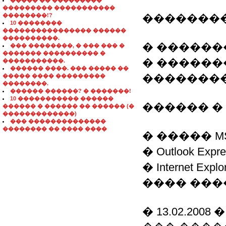
����� �� ���������
��������� �����������
��������!?
��������
10 ��������
���������������� ������
����������.
� ������
��� ��������, � ��� ��� �
������� ���������� �
� ������
�����������.
������ ����. ��� ����� ��
�������
����� ���� ���������
��������.
������ ������? � �������!
10 ����������� ������
������ �
������ � ������ �� ������ (�
�������������)
��� ��������������
�������� �� ���� ����
� ����� MS Off
� Outlook Expre
� Internet Explo
���� ���
� 13.02.2008 �