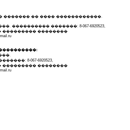
� ������� �� ���� ������������.
��. ���������� �������: 8-067-6920523,
 ��������� ��������
mail.ru
����������:
���.
����: 8-067-6920523,
 ��������� ��������
mail.ru