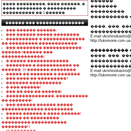
������
���� ���������, ���� ������, �
�������
���� �������� � ���������
���������.
���������� �� 3 ������.
���������� 
������ ��� ���������������
����, ���. ���
��� ������ ������.
�����������
��� ������ ����� ��������.
E-mail ukrshinokastro@
���������� � �������������
http://lukomorie.com.ua
�� ��������� ������������
��� �������� ������������
���������� 
������ (������ ���
����, ���. ��
�������������)
���������� ���
� ����� �������������
�������� � ����������� ��
�����������
������. 10 ������� ��������
E-mail ukrshinokastro@
����� �� ������� � �������
http://lukomorie.com.ua
��� ���� �� ���������?
������� ����������
� ��� ������!
��� �� ��� �� ������!
���������������. ����������
�� �������!
��� ������ ������ �����
������������� ���������
����� ������ � ���� ������!
����� �� ���������
��������� �����������
��������!?