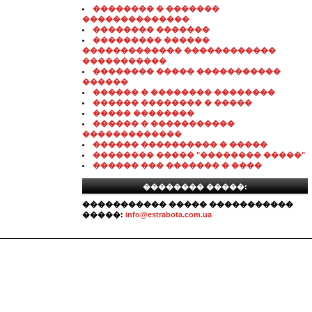
�������� � �������
��������������
�������� �������
��������� ������
������������� ������������
�����������
�������� ����� �����������
������
������ � �������� ��������
������ �������� � �����
����� ��������
������ � �����������
�������������
������ ���������� � �����
�������� ����� "�������� �����"
������ ��� ������� � ����
�������� �����:
����������� ����� �����������
�����:
info@estrabota.com.ua