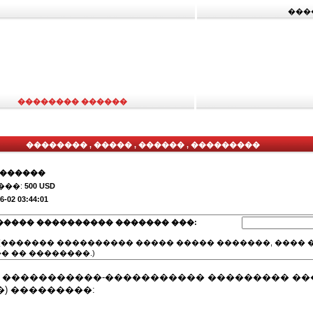
���
�������� ������
�������� , ����� , ������ , ���������
�������
���:
500 USD
6-02 03:44:01
����� ���������� ������� ���:
(������� ���������� ����� ����� �������, ���� �
� �� ��������.)
� �����������-����������� ��������� ��
�) ���������: