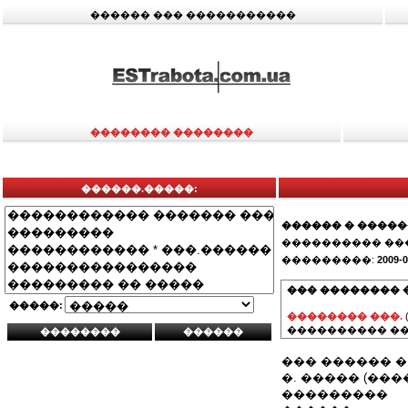
������ ��� �����������
�������� ��������
������.�����:
������ � ����
���������� ��
���������:
2009-0
��� �������� 
�����:
�������� ���.
���������� ��
��� ������ 
�. ����� (���
���������