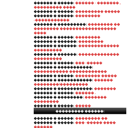
������ � �����:
������ - ������� ,
��������� ����
������ � �����:
��������� �����
������ � �����:
��������
-�����������
������ � ���������:
�������� ��
�������� ������������������
����
������ � �����:
��������
������ � ������:
��������
������ � ������:
�������������
���������
������ � ������:
�������������
���������
������ � �����:
��� -�����
������ � �����������:
����������� ������������
������ � �����:
�������� �����
������ � �����������:
������
��������/���������
������ � �����������:
�������
������ � �����:
������ .
������ � ��������:
�������
��������
������ � �����:
�����
��������� ������:
������ � �����:
�������� ��
������ � �����:
��� -����� ����
������