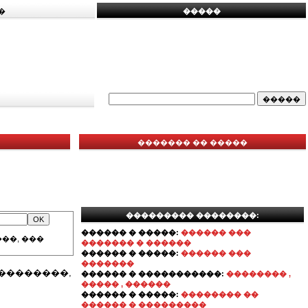
�
�����
������� �� �����
��������� ��������:
������ � �����:
������ ���
��, ���
������� � ������
������ � �����:
������ ���
�������
��������,
������ � �����������:
�������� ,
����� , ������
������ � �����:
�������� ��
������ � ���������