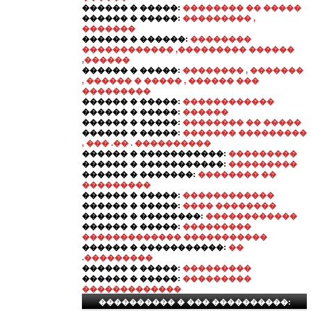
������ � �����:
�������� �� �����
������ � �����:
��������� ,
�������
������ � ������:
��������
������������ ,��������� ������
,������
������ � �����:
�������� , �������
, ������ � ����� , ������ ���
���������
������ � �����:
������������
������ � �����:
������
������ � �����:
�������� �� �����
������ � �����:
������� ���������
, ��� .�� . ����������
������ � �����������:
���������
������ � �����������:
���������
������ � �������:
�������� ��
���������
������ � �����:
������������
������ � �����:
���� ��������
������ � ��������:
������������
������ � �����:
���������
������������� �����������
������ � �����������:
��
.���������
������ � �����:
���������
������ � �����:
���������
�������������
���������� � ��� ����������: