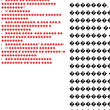
����� �� ���������
�������,
��������� �����������
��������!?
10 ��������
�������
���������������� ������
����������.
��������
��� ��������, � ��� ��� �
������� ���������� �
������ �
�����������.
������ ����. ��� ����� ��
������� 
����� ���� ���������
��������.
�������
������ ������? � �������!
10 ����������� ������
�������
������ � ������ �� ������ (�
�������������)
�������
��� ��������������
�������� �� ���� ����
��������
������� 
��������
��������
��������
��������