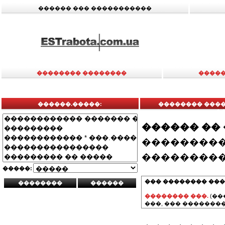
������ ��� �����������
�������� ��������
�����
������.�����:
�������� ����
�
������ ��
���������
���������
�����:
��� �������� ���
�������� ���.
(��
���, ��� ��������