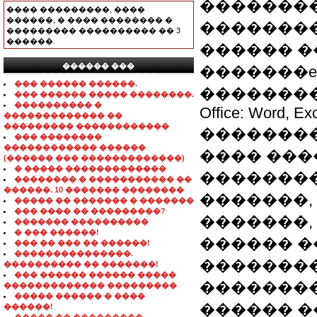
��������
���� ���������, ����
������, � ���� �������� �
��������
��������� ���������� �� 3
������.
������ �
������ ���
�������e
���������������
��� ������ ������.
��������
��� ������ ����� ��������.
���������� �
Office: Word, Ex
������������� ��
��������� ������������
��������
��� ��������
������������ ������
���� ���
(������ ��� �������������)
� ����� �������������
��������
�������� � ����������� ��
������. 10 ������� ��������
�������,
����� �� ������� � �������
��� ���� �� ���������?
�������,
������� ����������
� ��� ������!
������ �
��� �� ��� �� ������!
���������������.
��������
���������� �� �������!
��� ������ ������ �����
��������
������������� ���������
����� ������ � ����
������ 
������!