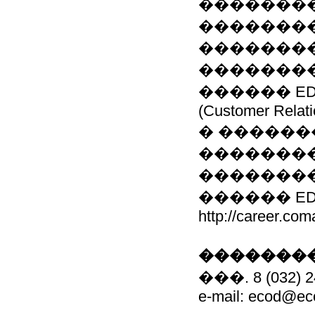
��������
�������� 
�������
�������
������ EDI (E
(Customer Relat
� ������
�������
�������
������ EDI
http://career.co
��������
���. 8 (032) 2
e-mail: ecod@ec